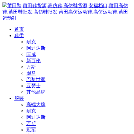
莆田鞋,莆田鞋货源,高仿鞋,高仿鞋货源,安福档口,莆田高仿
鞋,莆田鞋批发,高仿鞋批发,莆田高仿运动鞋,高仿运动鞋,莆田
运动鞋
首页
鞋类
耐克
阿迪达斯
匡威
新百伦
万斯
彪马
巴黎世家
亚瑟士
其他品牌
服装
高端大牌
耐克
阿迪达斯
万斯
冠军