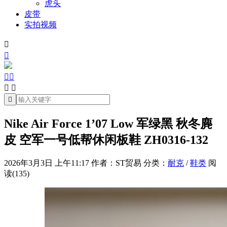
虎头
皮带
实拍视频







Nike Air Force 1’07 Low 军绿黑 秋冬麂
皮 空军一号低帮休闲板鞋 ZH0316-132
2026年3月3日 上午11:17
作者：ST贸易
分类：
耐克
/
鞋类
阅
读(135)