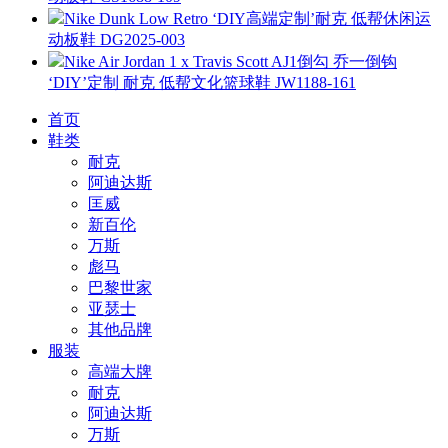
Nike Dunk Low Retro ‘DIY高端定制’耐克 低帮休闲运
动板鞋 DG2025-003
Nike Air Jordan 1 x Travis Scott AJ1倒勾 乔一倒钩
‘DIY’定制 耐克 低帮文化篮球鞋 JW1188-161
首页
鞋类
耐克
阿迪达斯
匡威
新百伦
万斯
彪马
巴黎世家
亚瑟士
其他品牌
服装
高端大牌
耐克
阿迪达斯
万斯