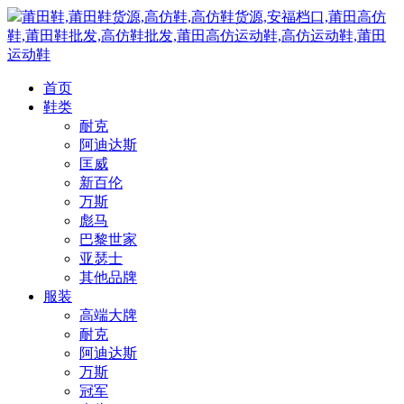
莆田鞋,莆田鞋货源,高仿鞋,高仿鞋货源,安福档口,莆田高仿
鞋,莆田鞋批发,高仿鞋批发,莆田高仿运动鞋,高仿运动鞋,莆田
运动鞋
首页
鞋类
耐克
阿迪达斯
匡威
新百伦
万斯
彪马
巴黎世家
亚瑟士
其他品牌
服装
高端大牌
耐克
阿迪达斯
万斯
冠军