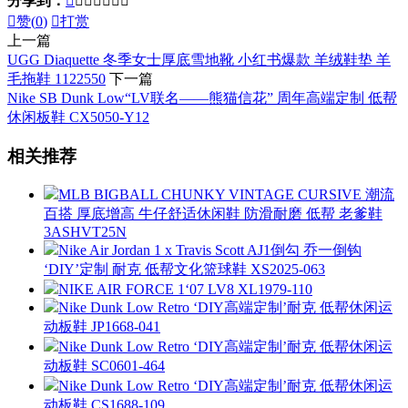
分享到：








赞(
0
)

打赏
上一篇
UGG Diaquette 冬季女士厚底雪地靴 小红书爆款 羊绒鞋垫 羊
毛拖鞋 1122550
下一篇
Nike SB Dunk Low“LV联名——熊猫信花” 周年高端定制 低帮
休闲板鞋 CX5050-Y12
相关推荐
MLB BIGBALL CHUNKY VINTAGE CURSIVE 潮流
百搭 厚底增高 牛仔舒适休闲鞋 防滑耐磨 低帮 老爹鞋
3ASHVT25N
Nike Air Jordan 1 x Travis Scott AJ1倒勾 乔一倒钩
‘DIY’定制 耐克 低帮文化篮球鞋 XS2025-063
NIKE AIR FORCE 1‘07 LV8 XL1979-110
Nike Dunk Low Retro ‘DIY高端定制’耐克 低帮休闲运
动板鞋 JP1668-041
Nike Dunk Low Retro ‘DIY高端定制’耐克 低帮休闲运
动板鞋 SC0601-464
Nike Dunk Low Retro ‘DIY高端定制’耐克 低帮休闲运
动板鞋 CS1688-109