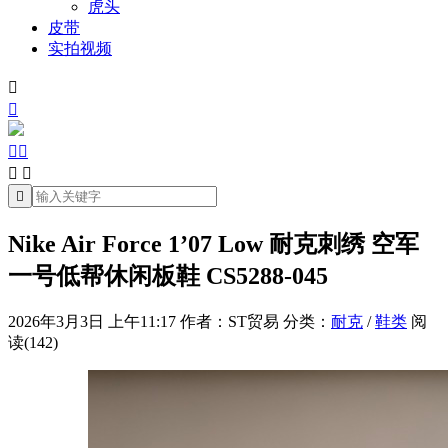
虎头
皮带
实拍视频







Nike Air Force 1’07 Low 耐克刺绣 空军
一号低帮休闲板鞋 CS5288-045
2026年3月3日 上午11:17
作者：ST贸易
分类：
耐克
/
鞋类
阅
读(142)