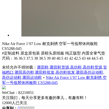
Nike Air Force 1’07 Low 耐克刺绣 空军一号低帮休闲板鞋
CS5288-045
#定制皮料 原盒原包装 原楦头原纸板 纯正版型 内置全掌气垫
尺码：36 36.5 37.5 38 38.5 39 40 40.5 41 42 42.5 43 44 44.5 45
未经允许不得转载：
莆田鞋,莆田鞋货源,高仿鞋,高仿鞋货源,安
福档口,莆田高仿鞋,莆田鞋批发,高仿鞋批发,莆田高仿运动鞋,
高仿运动鞋,莆田运动鞋
»
Nike Air Force 1’07 Low 耐克刺绣 空
军一号低帮休闲板鞋 CS5288-045
WeChat：82210051
关注我们，每天分享更多有趣的事儿，有趣有料！
12000人已关注
分享到：






