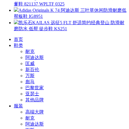
爹鞋 821137 WPLTF 0325
Adidas Originals K 74 阿迪达斯 三叶草休闲防滑耐磨低
帮板鞋 IG8951
凯乐石KAILAS 远征5 FLT 舒适简约经典登山 防滑耐
磨防水 低帮 徒步鞋 KS251
首页
鞋类
耐克
阿迪达斯
匡威
新百伦
万斯
彪马
巴黎世家
亚瑟士
其他品牌
服装
高端大牌
耐克
阿迪达斯