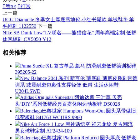

赞(
0
)

打赏
上一篇
UGG Diaquette 冬季女士厚底雪地靴 小红书爆款 羊绒鞋垫 羊
毛拖鞋 1122550
下一篇
Nike SB Dunk Low“LV联名——熊猫信花” 周年高端定制 低帮
休闲板鞋 CX5050-Y12
相关推荐
Puma Suede XL 复古单品 彪马 防滑耐磨低帮德训板鞋
395205-22
New Balance 204L系列 新百伦 薄底鞋 薄底皮质鞋带德
训系 减震耐磨包裹性支撑轻便 低帮 生活休闲鞋
U204LSWD
Adidas Originals Superstar 阿迪达斯 三叶草 贝壳
头’DIY’系列低帮经典百搭休闲运动板鞋 DS0026
Balenciaga巴黎世家 Hamptons Worn-Out 圆头系带做旧
低帮板鞋 841763 WCURS 9960
Nike Air Force 1 Low 黑神话悟空 祥云龙纹 复古潮流
男女球鞋定制 AF2434-109
Balenciaga巴黎世家 Platform Reduced 圆头厚底 低帮老