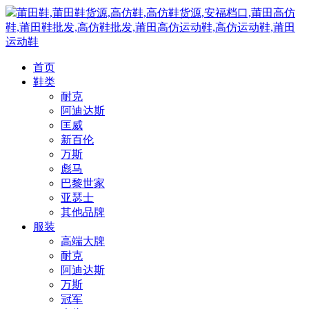
莆田鞋,莆田鞋货源,高仿鞋,高仿鞋货源,安福档口,莆田高仿
鞋,莆田鞋批发,高仿鞋批发,莆田高仿运动鞋,高仿运动鞋,莆田
运动鞋
首页
鞋类
耐克
阿迪达斯
匡威
新百伦
万斯
彪马
巴黎世家
亚瑟士
其他品牌
服装
高端大牌
耐克
阿迪达斯
万斯
冠军