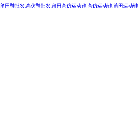
,莆田鞋批发,高仿鞋批发,莆田高仿运动鞋,高仿运动鞋,莆田运动鞋