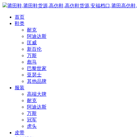
莆田鞋,莆田鞋货源,高仿鞋,高仿鞋货源,安福档口,莆田高仿鞋
首页
鞋类
耐克
阿迪达斯
匡威
新百伦
万斯
彪马
巴黎世家
亚瑟士
其他品牌
服装
高端大牌
耐克
阿迪达斯
万斯
冠军
虎头
皮带