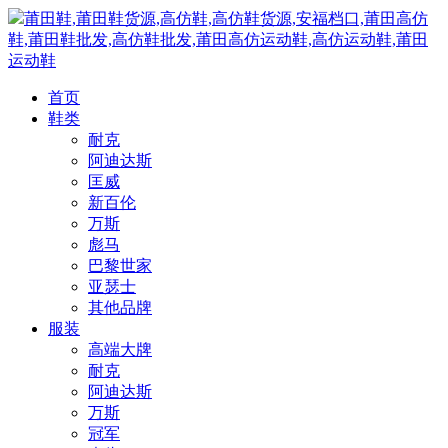
莆田鞋,莆田鞋货源,高仿鞋,高仿鞋货源,安福档口,莆田高仿
鞋,莆田鞋批发,高仿鞋批发,莆田高仿运动鞋,高仿运动鞋,莆田
运动鞋
首页
鞋类
耐克
阿迪达斯
匡威
新百伦
万斯
彪马
巴黎世家
亚瑟士
其他品牌
服装
高端大牌
耐克
阿迪达斯
万斯
冠军