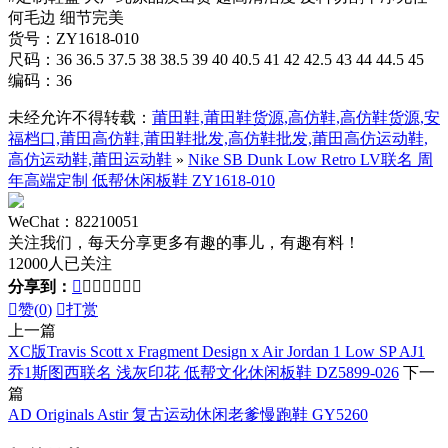
何毛边 细节完美
货号：ZY1618-010
尺码：36 36.5 37.5 38 38.5 39 40 40.5 41 42 42.5 43 44 44.5 45
编码：36
未经允许不得转载：
莆田鞋,莆田鞋货源,高仿鞋,高仿鞋货源,安
福档口,莆田高仿鞋,莆田鞋批发,高仿鞋批发,莆田高仿运动鞋,
高仿运动鞋,莆田运动鞋
»
Nike SB Dunk Low Retro LV联名 周
年高端定制 低帮休闲板鞋 ZY1618-010
WeChat：82210051
关注我们，每天分享更多有趣的事儿，有趣有料！
12000人已关注
分享到：








赞(
0
)

打赏
上一篇
XC版Travis Scott x Fragment Design x Air Jordan 1 Low SP AJ1
乔1斯图西联名 浅灰印花 低帮文化休闲板鞋 DZ5899-026
下一
篇
AD Originals Astir 复古运动休闲老爹慢跑鞋 GY5260