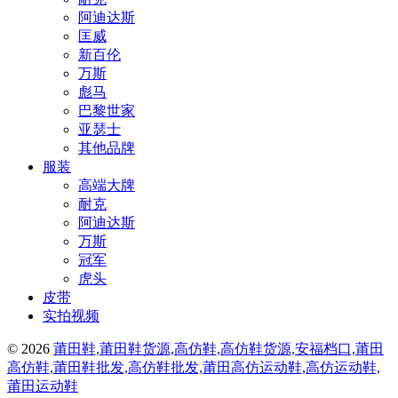
阿迪达斯
匡威
新百伦
万斯
彪马
巴黎世家
亚瑟士
其他品牌
服装
高端大牌
耐克
阿迪达斯
万斯
冠军
虎头
皮带
实拍视频
© 2026
莆田鞋,莆田鞋货源,高仿鞋,高仿鞋货源,安福档口,莆田
高仿鞋,莆田鞋批发,高仿鞋批发,莆田高仿运动鞋,高仿运动鞋,
莆田运动鞋