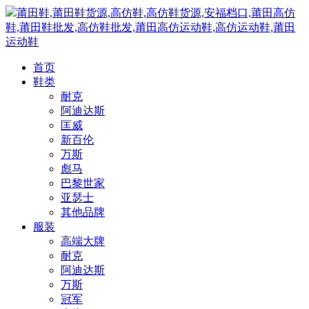
莆田鞋,莆田鞋货源,高仿鞋,高仿鞋货源,安福档口,莆田高仿
鞋,莆田鞋批发,高仿鞋批发,莆田高仿运动鞋,高仿运动鞋,莆田
运动鞋
首页
鞋类
耐克
阿迪达斯
匡威
新百伦
万斯
彪马
巴黎世家
亚瑟士
其他品牌
服装
高端大牌
耐克
阿迪达斯
万斯
冠军