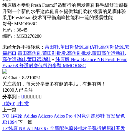
纯原版本受到Fresh Foam舒适骑行的启发跑鞋将毛绒舒适感提
升到一个新的水平这款鞋旨在提供我们柔软 缓震的足底体验
采用FreshFoam技术可平衡巅峰性能和一流的缓震性能
货号: MMOR68C
尺码：36-45
编码：MGB270280
未经允许不得转载：
莆田鞋,莆田鞋货源,高仿鞋,高仿鞋货源,安
福档口,莆田高仿鞋,莆田鞋批发,高仿鞋批发,莆田高仿运动鞋,
高仿运动鞋,莆田运动鞋
»
纯原版 New Balance NB Fresh Foam
Evoz 68 舒适耐磨低帮跑步鞋 MMOR68C
WeChat：82210051
关注我们，每天分享更多有趣的事儿，有趣有料！
12000人已关注
分享到：








赞(
0
)

打赏
上一篇
NO.1纯原 Adidas Adizero Adios Pro 4 M竞训跑步鞋 首发配色
JR1094
下一篇
TZ纯原 NK Air Max 97 全新配色原装批次子弹拆解原鞋开发