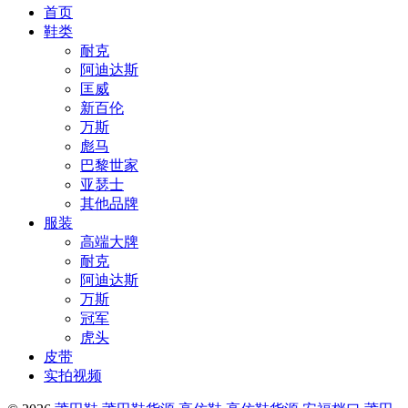
首页
鞋类
耐克
阿迪达斯
匡威
新百伦
万斯
彪马
巴黎世家
亚瑟士
其他品牌
服装
高端大牌
耐克
阿迪达斯
万斯
冠军
虎头
皮带
实拍视频