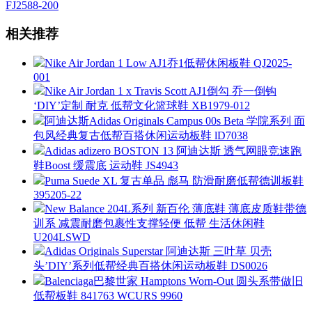
FJ2588-200
相关推荐
Nike Air Jordan 1 Low AJ1乔1低帮休闲板鞋 QJ2025-
001
Nike Air Jordan 1 x Travis Scott AJ1倒勾 乔一倒钩
‘DIY’定制 耐克 低帮文化篮球鞋 XB1979-012
阿迪达斯Adidas Originals Campus 00s Beta 学院系列 面
包风经典复古低帮百搭休闲运动板鞋 lD7038
Adidas adizero BOSTON 13 阿迪达斯 透气网眼竞速跑
鞋Boost 缓震底 运动鞋 JS4943
Puma Suede XL 复古单品 彪马 防滑耐磨低帮德训板鞋
395205-22
New Balance 204L系列 新百伦 薄底鞋 薄底皮质鞋带德
训系 减震耐磨包裹性支撑轻便 低帮 生活休闲鞋
U204LSWD
Adidas Originals Superstar 阿迪达斯 三叶草 贝壳
头’DIY’系列低帮经典百搭休闲运动板鞋 DS0026
Balenciaga巴黎世家 Hamptons Worn-Out 圆头系带做旧
低帮板鞋 841763 WCURS 9960