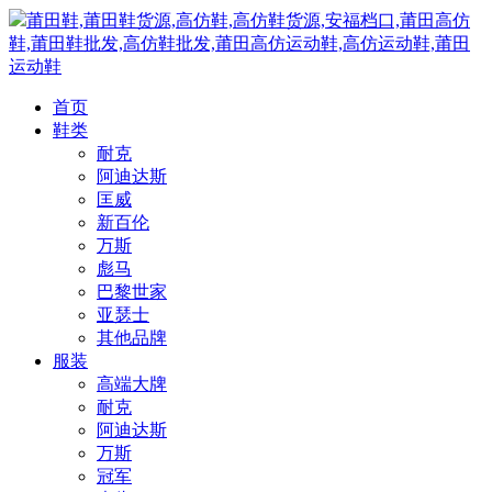
莆田鞋,莆田鞋货源,高仿鞋,高仿鞋货源,安福档口,莆田高仿
鞋,莆田鞋批发,高仿鞋批发,莆田高仿运动鞋,高仿运动鞋,莆田
运动鞋
首页
鞋类
耐克
阿迪达斯
匡威
新百伦
万斯
彪马
巴黎世家
亚瑟士
其他品牌
服装
高端大牌
耐克
阿迪达斯
万斯
冠军