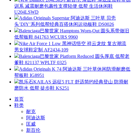
训系 减震耐磨包裹性支撑轻便 低帮 生活休闲鞋
U204LSWD
Adidas Originals Superstar 阿迪达斯 三叶草 贝壳
头’DIY’系列低帮经典百搭休闲运动板鞋 DS0026
Balenciaga巴黎世家 Hamptons Worn-Out 圆头系带做旧
低帮板鞋 841763 WCURS 9960
Nike Air Force 1 Low 黑神话悟空 祥云龙纹 复古潮流
男女球鞋定制 AF2434-109
Balenciaga巴黎世家 Platform Reduced 圆头厚底 低帮老
爹鞋 821137 WPLTF 0325
Adidas Originals K 74 阿迪达斯 三叶草休闲防滑耐磨低
帮板鞋 IG8951
凯乐石KAILAS 远征5 FLT 舒适简约经典登山 防滑耐
磨防水 低帮 徒步鞋 KS251
首页
鞋类
耐克
阿迪达斯
匡威
新百伦