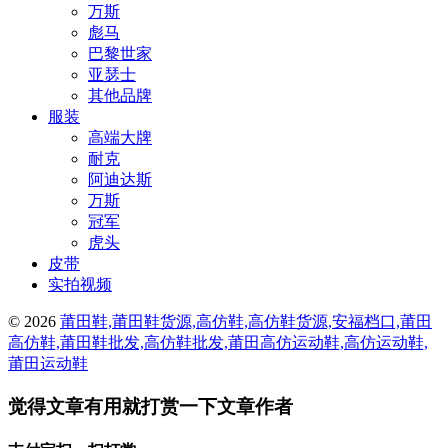
万斯
彪马
巴黎世家
亚瑟士
其他品牌
服装
高端大牌
耐克
阿迪达斯
万斯
冠军
虎头
皮带
实拍视频
© 2026
莆田鞋,莆田鞋货源,高仿鞋,高仿鞋货源,安福档口,莆田
高仿鞋,莆田鞋批发,高仿鞋批发,莆田高仿运动鞋,高仿运动鞋,
莆田运动鞋
觉得文章有用就打赏一下文章作者