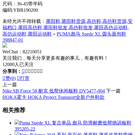
尺码：36-45带半码
编码:YBB190200
未经允许不得转载：
莆田鞋,莆田鞋货源,高仿鞋,高仿鞋货源,安
福档口,莆田高仿鞋,莆田鞋批发,高仿鞋批发,莆田高仿运动鞋,
高仿运动鞋,莆田运动鞋
»
PUMA彪马 Suede XL 圆头面包鞋
398847-01
WeChat：82210051
关注我们，每天分享更多有趣的事儿，有趣有料！
12000人已关注
分享到：








赞(
0
)

打赏
上一篇
Nike SB Force 58 耐克 低帮休闲板鞋 DV5477-004
下一篇
HOKA霍卡 HOKA Project Transport全新户外鞋款
相关推荐
Puma Suede XL 复古单品 彪马 防滑耐磨低帮德训板鞋
395205-22
New Balance 204L系列 新百伦 薄底鞋 薄底皮质鞋带德