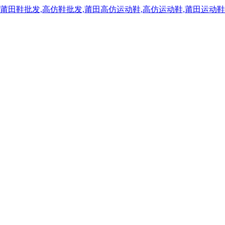
,莆田鞋批发,高仿鞋批发,莆田高仿运动鞋,高仿运动鞋,莆田运动鞋