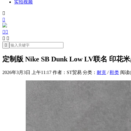
实拍视频







定制版 Nike SB Dunk Low LV联名 印
2026年3月3日 上午11:17
作者：ST贸易
分类：
耐克
/
鞋类
阅读(