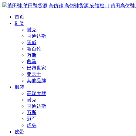
莆田鞋,莆田鞋货源,高仿鞋,高仿鞋货源,安福档口,莆田高仿鞋
首页
鞋类
耐克
阿迪达斯
匡威
新百伦
万斯
彪马
巴黎世家
亚瑟士
其他品牌
服装
高端大牌
耐克
阿迪达斯
万斯
冠军
虎头
皮带