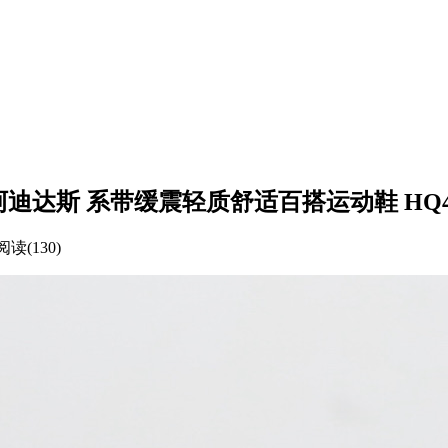
 GTX 阿迪达斯 系带缓震轻质舒适百搭运动鞋 HQ4
阅读(130)