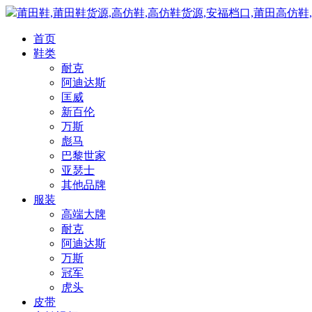
莆田鞋,莆田鞋货源,高仿鞋,高仿鞋货源,安福档口,莆田高仿鞋
首页
鞋类
耐克
阿迪达斯
匡威
新百伦
万斯
彪马
巴黎世家
亚瑟士
其他品牌
服装
高端大牌
耐克
阿迪达斯
万斯
冠军
虎头
皮带