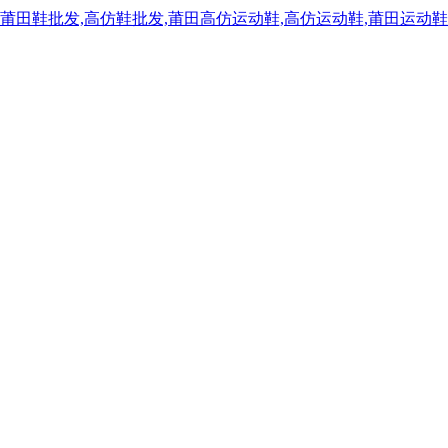
,莆田鞋批发,高仿鞋批发,莆田高仿运动鞋,高仿运动鞋,莆田运动鞋