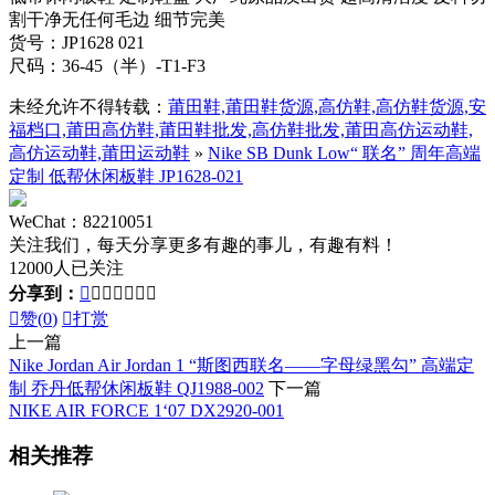
割干净无任何毛边 细节完美
货号：JP1628 021
尺码：36-45（半）-T1-F3
未经允许不得转载：
莆田鞋,莆田鞋货源,高仿鞋,高仿鞋货源,安
福档口,莆田高仿鞋,莆田鞋批发,高仿鞋批发,莆田高仿运动鞋,
高仿运动鞋,莆田运动鞋
»
Nike SB Dunk Low“ 联名” 周年高端
定制 低帮休闲板鞋 JP1628-021
WeChat：82210051
关注我们，每天分享更多有趣的事儿，有趣有料！
12000人已关注
分享到：








赞(
0
)

打赏
上一篇
Nike Jordan Air Jordan 1 “斯图西联名——字母绿黑勾” 高端定
制 乔丹低帮休闲板鞋 QJ1988-002
下一篇
NIKE AIR FORCE 1‘07 DX2920-001
相关推荐