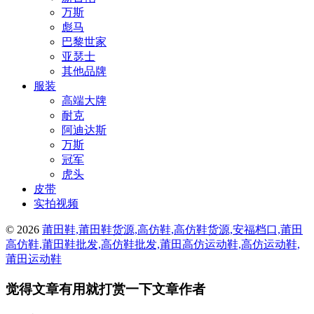
万斯
彪马
巴黎世家
亚瑟士
其他品牌
服装
高端大牌
耐克
阿迪达斯
万斯
冠军
虎头
皮带
实拍视频
© 2026
莆田鞋,莆田鞋货源,高仿鞋,高仿鞋货源,安福档口,莆田
高仿鞋,莆田鞋批发,高仿鞋批发,莆田高仿运动鞋,高仿运动鞋,
莆田运动鞋
觉得文章有用就打赏一下文章作者