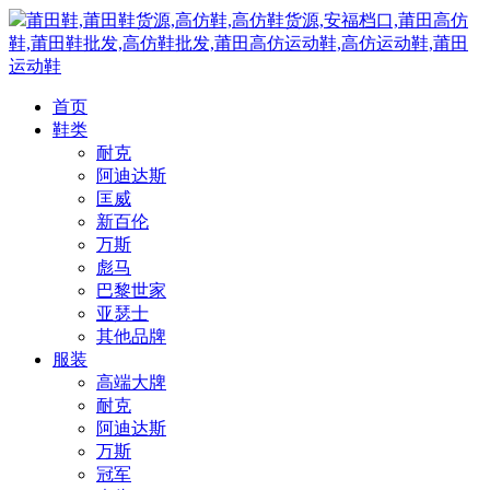
莆田鞋,莆田鞋货源,高仿鞋,高仿鞋货源,安福档口,莆田高仿
鞋,莆田鞋批发,高仿鞋批发,莆田高仿运动鞋,高仿运动鞋,莆田
运动鞋
首页
鞋类
耐克
阿迪达斯
匡威
新百伦
万斯
彪马
巴黎世家
亚瑟士
其他品牌
服装
高端大牌
耐克
阿迪达斯
万斯
冠军