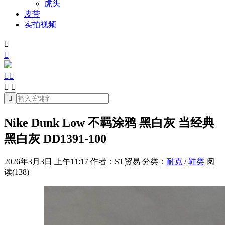
虎头
皮带
实拍视频







Nike Dunk Low 不羁涂鸦 黑白灰 当经典
黑白灰 DD1391-100
2026年3月3日 上午11:17
作者：ST贸易
分类：
耐克
/
鞋类
阅
读(138)