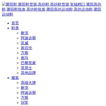
莆田鞋,莆田鞋货源,高仿鞋,高仿鞋货源,安福档口,莆田高仿
鞋,莆田鞋批发,高仿鞋批发,莆田高仿运动鞋,高仿运动鞋,莆田
运动鞋
首页
鞋类
耐克
阿迪达斯
匡威
新百伦
万斯
彪马
巴黎世家
亚瑟士
其他品牌
服装
高端大牌
耐克
阿迪达斯
万斯
冠军