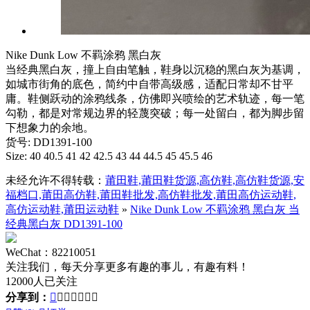
Nike Dunk Low 不羁涂鸦 黑白灰
当经典黑白灰，撞上自由笔触，鞋身以沉稳的黑白灰为基调，
如城市街角的底色，简约中自带高级感，适配日常却不甘平
庸。鞋侧跃动的涂鸦线条，仿佛即兴喷绘的艺术轨迹，每一笔
勾勒，都是对常规边界的轻蔑突破；每一处留白，都为脚步留
下想象力的余地。
货号: DD1391-100
Size: 40 40.5 41 42 42.5 43 44 44.5 45 45.5 46
未经允许不得转载：
莆田鞋,莆田鞋货源,高仿鞋,高仿鞋货源,安
福档口,莆田高仿鞋,莆田鞋批发,高仿鞋批发,莆田高仿运动鞋,
高仿运动鞋,莆田运动鞋
»
Nike Dunk Low 不羁涂鸦 黑白灰 当
经典黑白灰 DD1391-100
WeChat：82210051
关注我们，每天分享更多有趣的事儿，有趣有料！
12000人已关注
分享到：






