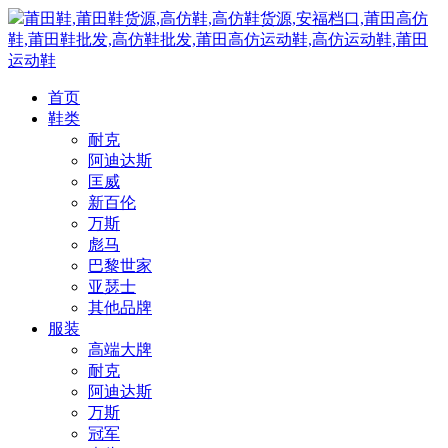
莆田鞋,莆田鞋货源,高仿鞋,高仿鞋货源,安福档口,莆田高仿
鞋,莆田鞋批发,高仿鞋批发,莆田高仿运动鞋,高仿运动鞋,莆田
运动鞋
首页
鞋类
耐克
阿迪达斯
匡威
新百伦
万斯
彪马
巴黎世家
亚瑟士
其他品牌
服装
高端大牌
耐克
阿迪达斯
万斯
冠军