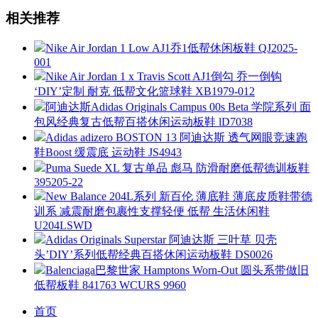
相关推荐
Nike Air Jordan 1 Low AJ1乔1低帮休闲板鞋 QJ2025-
001
Nike Air Jordan 1 x Travis Scott AJ1倒勾 乔一倒钩
‘DIY’定制 耐克 低帮文化篮球鞋 XB1979-012
阿迪达斯Adidas Originals Campus 00s Beta 学院系列 面
包风经典复古低帮百搭休闲运动板鞋 lD7038
Adidas adizero BOSTON 13 阿迪达斯 透气网眼竞速跑
鞋Boost 缓震底 运动鞋 JS4943
Puma Suede XL 复古单品 彪马 防滑耐磨低帮德训板鞋
395205-22
New Balance 204L系列 新百伦 薄底鞋 薄底皮质鞋带德
训系 减震耐磨包裹性支撑轻便 低帮 生活休闲鞋
U204LSWD
Adidas Originals Superstar 阿迪达斯 三叶草 贝壳
头’DIY’系列低帮经典百搭休闲运动板鞋 DS0026
Balenciaga巴黎世家 Hamptons Worn-Out 圆头系带做旧
低帮板鞋 841763 WCURS 9960
首页