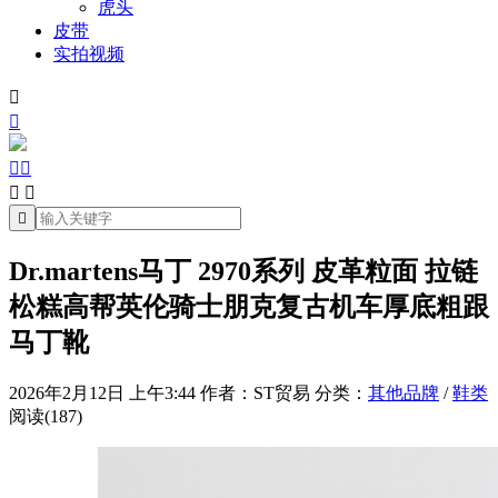
虎头
皮带
实拍视频







Dr.martens马丁 2970系列 皮革粒面 拉链
松糕高帮英伦骑士朋克复古机车厚底粗跟
马丁靴
2026年2月12日 上午3:44
作者：ST贸易
分类：
其他品牌
/
鞋类
阅读(187)