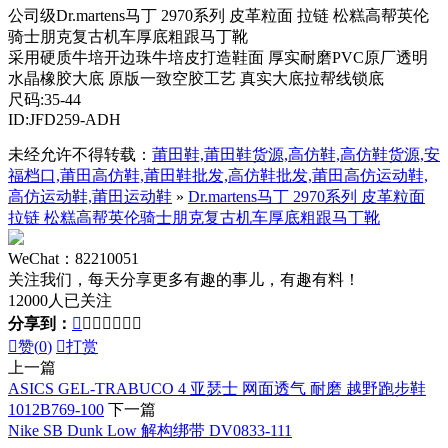
公司级Dr.martens马丁 2970系列 皮革粒面 拉链 松糕高帮英伦
骑士朋克复古机车厚底粗跟马丁靴
采用硬质牛培开边珠牛培皮打造鞋面 厚实耐磨PVC原厂透明
水晶橡胶大底 原版一致空胶工艺 真实大底拉帮线锁底
尺码:35-44
ID:JFD259-ADH
未经允许不得转载：
莆田鞋,莆田鞋货源,高仿鞋,高仿鞋货源,安
福档口,莆田高仿鞋,莆田鞋批发,高仿鞋批发,莆田高仿运动鞋,
高仿运动鞋,莆田运动鞋
»
Dr.martens马丁 2970系列 皮革粒面
拉链 松糕高帮英伦骑士朋克复古机车厚底粗跟马丁靴
WeChat：82210051
关注我们，每天分享更多有趣的事儿，有趣有料！
12000人已关注
分享到：








赞(
0
)

打赏
上一篇
ASICS GEL-TRABUCO 4 亚瑟士 网面透气 耐磨 越野跑步鞋
1012B769-100
下一篇
Nike SB Dunk Low 解构绑带 DV0833-111