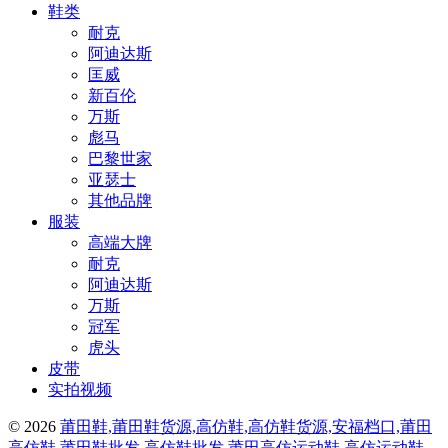
鞋类
耐克
阿迪达斯
匡威
新百伦
万斯
彪马
巴黎世家
亚瑟士
其他品牌
服装
高端大牌
耐克
阿迪达斯
万斯
冠军
虎头
皮带
实拍视频
© 2026
莆田鞋,莆田鞋货源,高仿鞋,高仿鞋货源,安福档口,莆田
高仿鞋,莆田鞋批发,高仿鞋批发,莆田高仿运动鞋,高仿运动鞋,