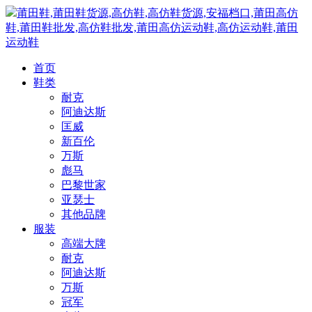
莆田鞋,莆田鞋货源,高仿鞋,高仿鞋货源,安福档口,莆田高仿
鞋,莆田鞋批发,高仿鞋批发,莆田高仿运动鞋,高仿运动鞋,莆田
运动鞋
首页
鞋类
耐克
阿迪达斯
匡威
新百伦
万斯
彪马
巴黎世家
亚瑟士
其他品牌
服装
高端大牌
耐克
阿迪达斯
万斯
冠军