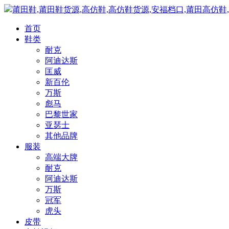
莆田鞋,莆田鞋货源,高仿鞋,高仿鞋货源,安福档口,莆田高仿鞋
首页
鞋类
耐克
阿迪达斯
匡威
新百伦
万斯
彪马
巴黎世家
亚瑟士
其他品牌
服装
高端大牌
耐克
阿迪达斯
万斯
冠军
虎头
皮带