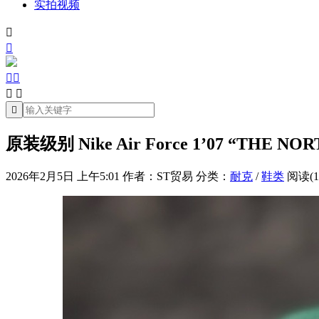
实拍视频







原装级别 Nike Air Force 1’07 “THE NOR
2026年2月5日 上午5:01
作者：ST贸易
分类：
耐克
/
鞋类
阅读(1