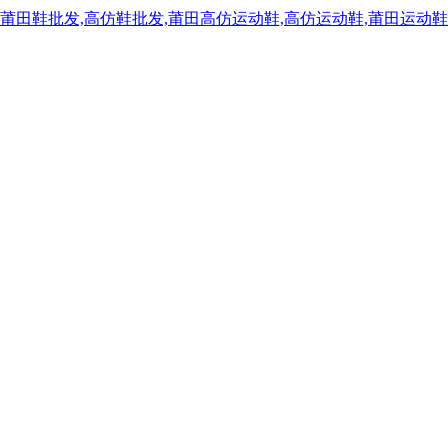
,莆田鞋批发,高仿鞋批发,莆田高仿运动鞋,高仿运动鞋,莆田运动鞋