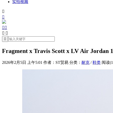
实拍视频







Fragment x Travis Scott x LV Air Jo
2026年2月5日 上午5:01
作者：ST贸易
分类：
耐克
/
鞋类
阅读(1