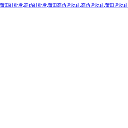
,莆田鞋批发,高仿鞋批发,莆田高仿运动鞋,高仿运动鞋,莆田运动鞋