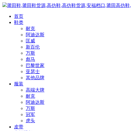
莆田鞋,莆田鞋货源,高仿鞋,高仿鞋货源,安福档口,莆田高仿鞋
首页
鞋类
耐克
阿迪达斯
匡威
新百伦
万斯
彪马
巴黎世家
亚瑟士
其他品牌
服装
高端大牌
耐克
阿迪达斯
万斯
冠军
虎头
皮带