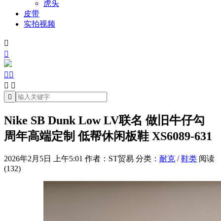
虎头
皮带
实拍视频







Nike SB Dunk Low LV联名 做旧牛仔勾
周年高端定制 低帮休闲板鞋 XS6089-631
2026年2月5日 上午5:01
作者：ST贸易
分类：
耐克
/
鞋类
阅读
(132)