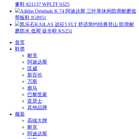
爹鞋 821137 WPLTF 0325
Adidas Originals K 74 阿迪达斯 三叶草休闲防滑耐磨低
帮板鞋 IG8951
凯乐石KAILAS 远征5 FLT 舒适简约经典登山 防滑耐
磨防水 低帮 徒步鞋 KS251
首页
鞋类
耐克
阿迪达斯
匡威
新百伦
万斯
彪马
巴黎世家
亚瑟士
其他品牌
服装
高端大牌
耐克
阿迪达斯