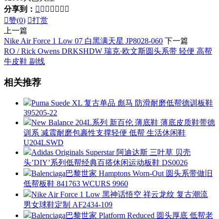
分享到：








赞(
0
)

打赏
上一篇
Nike Air Force 1 Low 07 白黑满天星 JP8028-060
下一篇
RO / Rick Owens DRKSHDW 瑞克·欧文斯圆头系带 轻便 高帮
牛皮鞋 副线
相关推荐
Puma Suede XL 复古单品 彪马 防滑耐磨低帮德训板鞋
395205-22
New Balance 204L系列 新百伦 薄底鞋 薄底皮质鞋带德
训系 减震耐磨包裹性支撑轻便 低帮 生活休闲鞋
U204LSWD
Adidas Originals Superstar 阿迪达斯 三叶草 贝壳
头’DIY’系列低帮经典百搭休闲运动板鞋 DS0026
Balenciaga巴黎世家 Hamptons Worn-Out 圆头系带做旧
低帮板鞋 841763 WCURS 9960
Nike Air Force 1 Low 黑神话悟空 祥云龙纹 复古潮流
男女球鞋定制 AF2434-109
Balenciaga巴黎世家 Platform Reduced 圆头厚底 低帮老