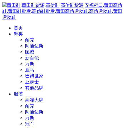
莆田鞋,莆田鞋货源,高仿鞋,高仿鞋货源,安福档口,莆田高仿
鞋,莆田鞋批发,高仿鞋批发,莆田高仿运动鞋,高仿运动鞋,莆田
运动鞋
首页
鞋类
耐克
阿迪达斯
匡威
新百伦
万斯
彪马
巴黎世家
亚瑟士
其他品牌
服装
高端大牌
耐克
阿迪达斯
万斯
冠军