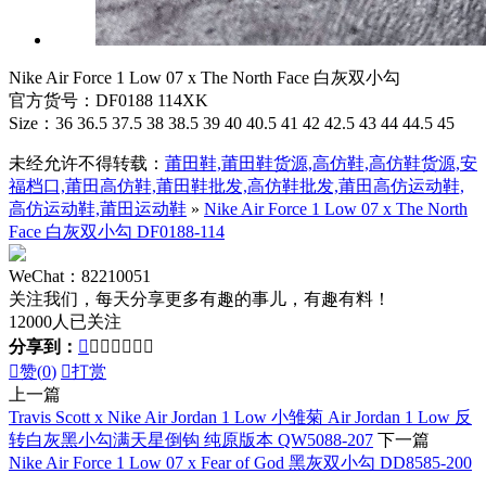
Nike Air Force 1 Low 07 x The North Face 白灰双小勾
官方货号：DF0188 114XK
Size：36 36.5 37.5 38 38.5 39 40 40.5 41 42 42.5 43 44 44.5 45
未经允许不得转载：
莆田鞋,莆田鞋货源,高仿鞋,高仿鞋货源,安
福档口,莆田高仿鞋,莆田鞋批发,高仿鞋批发,莆田高仿运动鞋,
高仿运动鞋,莆田运动鞋
»
Nike Air Force 1 Low 07 x The North
Face 白灰双小勾 DF0188-114
WeChat：82210051
关注我们，每天分享更多有趣的事儿，有趣有料！
12000人已关注
分享到：








赞(
0
)

打赏
上一篇
Travis Scott x Nike Air Jordan 1 Low 小雏菊 Air Jordan 1 Low 反
转白灰黑小勾满天星倒钩 纯原版本 QW5088-207
下一篇
Nike Air Force 1 Low 07 x Fear of God 黑灰双小勾 DD8585-200