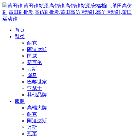
莆田鞋,莆田鞋货源,高仿鞋,高仿鞋货源,安福档口,莆田高仿
鞋,莆田鞋批发,高仿鞋批发,莆田高仿运动鞋,高仿运动鞋,莆田
运动鞋
首页
鞋类
耐克
阿迪达斯
匡威
新百伦
万斯
彪马
巴黎世家
亚瑟士
其他品牌
服装
高端大牌
耐克
阿迪达斯
万斯
冠军