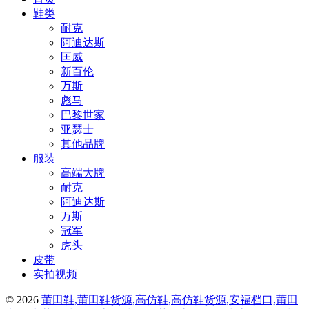
鞋类
耐克
阿迪达斯
匡威
新百伦
万斯
彪马
巴黎世家
亚瑟士
其他品牌
服装
高端大牌
耐克
阿迪达斯
万斯
冠军
虎头
皮带
实拍视频
© 2026
莆田鞋,莆田鞋货源,高仿鞋,高仿鞋货源,安福档口,莆田