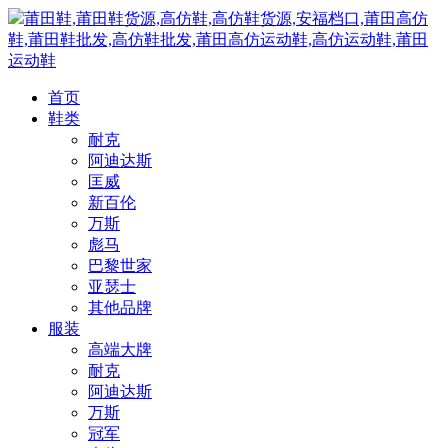
莆田鞋,莆田鞋货源,高仿鞋,高仿鞋货源,安福档口,莆田高仿
鞋,莆田鞋批发,高仿鞋批发,莆田高仿运动鞋,高仿运动鞋,莆田
运动鞋
首页
鞋类
耐克
阿迪达斯
匡威
新百伦
万斯
彪马
巴黎世家
亚瑟士
其他品牌
服装
高端大牌
耐克
阿迪达斯
万斯
冠军