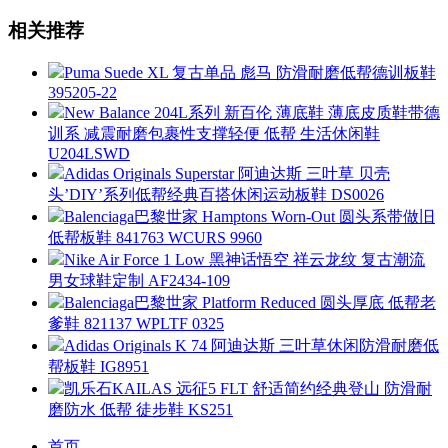
相关推荐
Puma Suede XL 复古单品 彪马 防滑耐磨低帮德训板鞋
395205-22
New Balance 204L系列 新百伦 薄底鞋 薄底皮质鞋带德
训系 减震耐磨包裹性支撑轻便 低帮 生活休闲鞋
U204LSWD
Adidas Originals Superstar 阿迪达斯 三叶草 贝壳
头’DIY’系列低帮经典百搭休闲运动板鞋 DS0026
Balenciaga巴黎世家 Hamptons Worn-Out 圆头系带做旧
低帮板鞋 841763 WCURS 9960
Nike Air Force 1 Low 黑神话悟空 祥云龙纹 复古潮流
男女球鞋定制 AF2434-109
Balenciaga巴黎世家 Platform Reduced 圆头厚底 低帮老
爹鞋 821137 WPLTF 0325
Adidas Originals K 74 阿迪达斯 三叶草休闲防滑耐磨低
帮板鞋 IG8951
凯乐石KAILAS 远征5 FLT 舒适简约经典登山 防滑耐
磨防水 低帮 徒步鞋 KS251
首页