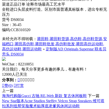
渠道正品订单 诠释市场最高工艺水平
全鞋进口头层皮料打造。区别市面普通真标版本，进出专柜无
压力
货号 DS0034
Size：36-45
编码:CCB310320
未经允许不得转载：
莆田鞋,莆田鞋货源,高仿鞋,高仿鞋货源,安
福档口,莆田高仿鞋,莆田鞋批发,高仿鞋批发,莆田高仿运动鞋,
高仿运动鞋,莆田运动鞋
»
定制版AD Originals Superstar 联名贝
壳头 DS0034
WeChat：82210051
关注我们，每天分享更多有趣的事儿，有趣有料！
12000人已关注
分享到：








赞(
0
)

打赏
上一篇
海淘代购版Gucci 古驰 RE-Web 新款 复古休闲板鞋
下一篇
New Star版本Acne Studios Steffey Velcro Strap Sneakers 维可搭
扣系列低帮笑脸魔术贴厚底老爹风休闲运动鞋