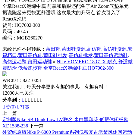
全掌ReactX泡绵中底 前掌和后跟还配备了Air Zoom气垫单元
据说跑起来更快更舒适哦 这次最大的升级点 首次引入了
ReactX泡绵
货号: HQ7002-300
尺码：40-45
编码：MGB260270
未经允许不得转载：
莆田鞋,莆田鞋货源,高仿鞋,高仿鞋货源,安
福档口,莆田高仿鞋,莆田鞋批发,高仿鞋批发,莆田高仿运动鞋,
高仿运动鞋,莆田运动鞋
»
Nike VOMERO 18 GTX 耐克 舒适减
震防滑 低帮跑步鞋 全掌ReactX泡绵中底 HQ7002-300
WeChat：82210051
关注我们，每天分享更多有趣的事儿，有趣有料！
12000人已关注
分享到：








赞(
0
)

打赏
上一篇
定制版Nike SB Dunk Low LV联名 米白黑印花 低帮休闲板鞋
XD1588-236
下一篇
外贸纯原版Nike P-6000 Premium系列低帮复古老爹风休闲运动