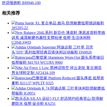
舒适慢跑鞋 IH0946-100
相关推荐
Puma Suede XL 复古单品 彪马 防滑耐磨低帮德训板鞋
395205-22
New Balance 204L系列 新百伦 薄底鞋 薄底皮质鞋带德
训系 减震耐磨包裹性支撑轻便 低帮 生活休闲鞋
U204LSWD
Adidas Originals Superstar 阿迪达斯 三叶草 贝壳
头’DIY’系列低帮经典百搭休闲运动板鞋 DS0026
Balenciaga巴黎世家 Hamptons Worn-Out 圆头系带做旧
低帮板鞋 841763 WCURS 9960
Nike Air Force 1 Low 黑神话悟空 祥云龙纹 复古潮流
男女球鞋定制 AF2434-109
Balenciaga巴黎世家 Platform Reduced 圆头厚底 低帮老
爹鞋 821137 WPLTF 0325
Adidas Originals K 74 阿迪达斯 三叶草休闲防滑耐磨低
帮板鞋 IG8951
凯乐石KAILAS 远征5 FLT 舒适简约经典登山 防滑耐
磨防水 低帮 徒步鞋 KS251