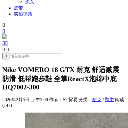
虎头
皮带
实拍视频







Nike VOMERO 18 GTX 耐克 舒适减震
防滑 低帮跑步鞋 全掌ReactX泡绵中底
HQ7002-300
2026年2月5日 上午5:00
作者：ST贸易
分类：
耐克
/
鞋类
阅读
(147)