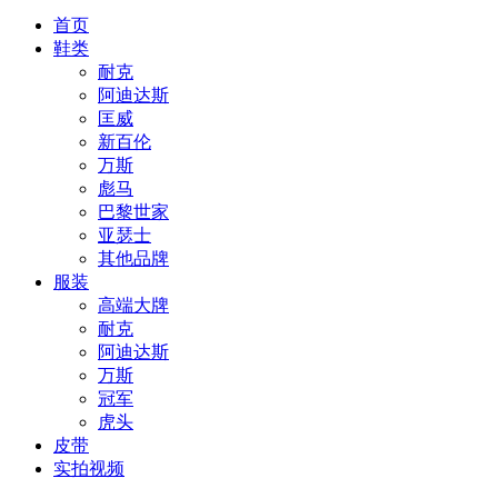
首页
鞋类
耐克
阿迪达斯
匡威
新百伦
万斯
彪马
巴黎世家
亚瑟士
其他品牌
服装
高端大牌
耐克
阿迪达斯
万斯
冠军
虎头
皮带
实拍视频