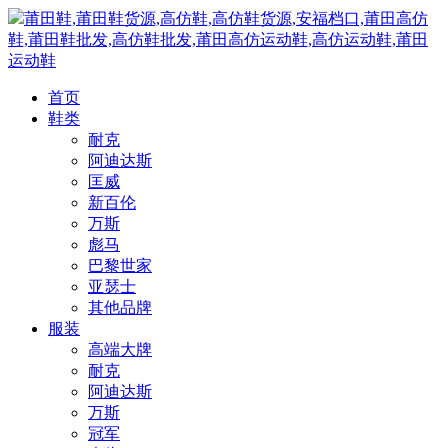
莆田鞋,莆田鞋货源,高仿鞋,高仿鞋货源,安福档口,莆田高仿
鞋,莆田鞋批发,高仿鞋批发,莆田高仿运动鞋,高仿运动鞋,莆田
运动鞋
首页
鞋类
耐克
阿迪达斯
匡威
新百伦
万斯
彪马
巴黎世家
亚瑟士
其他品牌
服装
高端大牌
耐克
阿迪达斯
万斯
冠军