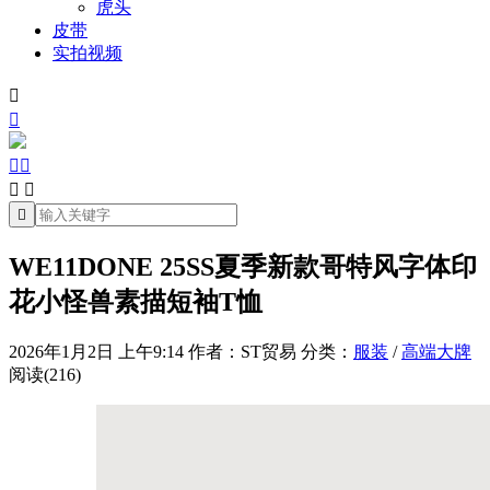
虎头
皮带
实拍视频







WE11DONE 25SS夏季新款哥特风字体印
花小怪兽素描短袖T恤
2026年1月2日 上午9:14
作者：ST贸易
分类：
服装
/
高端大牌
阅读(216)