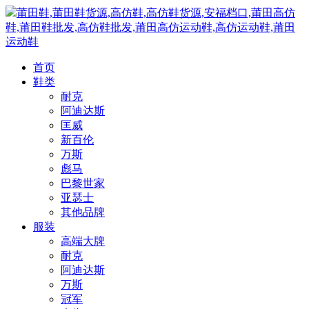
莆田鞋,莆田鞋货源,高仿鞋,高仿鞋货源,安福档口,莆田高仿
鞋,莆田鞋批发,高仿鞋批发,莆田高仿运动鞋,高仿运动鞋,莆田
运动鞋
首页
鞋类
耐克
阿迪达斯
匡威
新百伦
万斯
彪马
巴黎世家
亚瑟士
其他品牌
服装
高端大牌
耐克
阿迪达斯
万斯
冠军