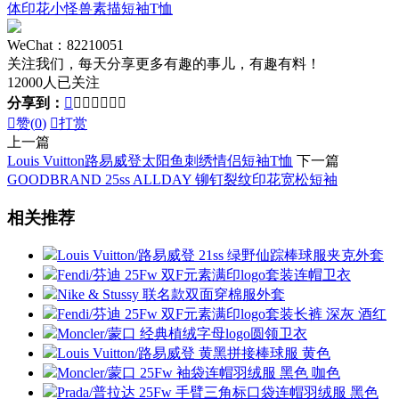
体印花小怪兽素描短袖T恤
WeChat：82210051
关注我们，每天分享更多有趣的事儿，有趣有料！
12000人已关注
分享到：








赞(
0
)

打赏
上一篇
Louis Vuitton路易威登太阳鱼刺绣情侣短袖T恤
下一篇
GOODBRAND 25ss ALLDAY 铆钉裂纹印花宽松短袖
相关推荐
Louis Vuitton/路易威登 21ss 绿野仙踪棒球服夹克外套
Fendi/芬迪 25Fw 双F元素满印logo套装连帽卫衣
Nike & Stussy 联名款双面穿棉服外套
Fendi/芬迪 25Fw 双F元素满印logo套装长裤 深灰 酒红
Moncler/蒙口 经典植绒字母logo圆领卫衣
Louis Vuitton/路易威登 黄黑拼接棒球服 黄色
Moncler/蒙口 25Fw 袖袋连帽羽绒服 黑色 咖色
Prada/普拉达 25Fw 手臂三角标口袋连帽羽绒服 黑色