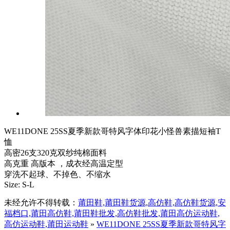
WE11DONE 25SS夏季新款哥特风字体印花小怪兽素描短袖T
恤
高密26支320克双纱纯棉面料
高克重 高版本 ，成衣经高温定型
穿洗不起球、不掉色、不缩水
Size: S-L
未经允许不得转载：
莆田鞋,莆田鞋货源,高仿鞋,高仿鞋货源,安
福档口,莆田高仿鞋,莆田鞋批发,高仿鞋批发,莆田高仿运动鞋,
高仿运动鞋,莆田运动鞋
»
WE11DONE 25SS夏季新款哥特风字