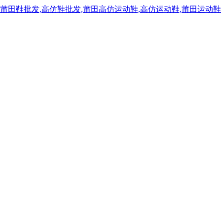
,莆田鞋批发,高仿鞋批发,莆田高仿运动鞋,高仿运动鞋,莆田运动鞋