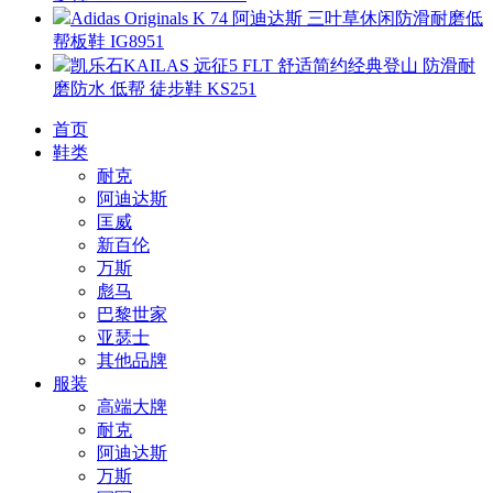
Adidas Originals K 74 阿迪达斯 三叶草休闲防滑耐磨低
帮板鞋 IG8951
凯乐石KAILAS 远征5 FLT 舒适简约经典登山 防滑耐
磨防水 低帮 徒步鞋 KS251
首页
鞋类
耐克
阿迪达斯
匡威
新百伦
万斯
彪马
巴黎世家
亚瑟士
其他品牌
服装
高端大牌
耐克
阿迪达斯
万斯