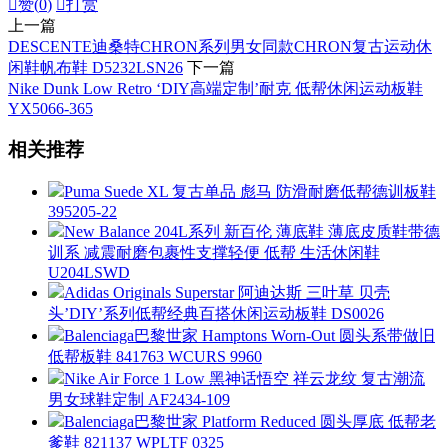

赞(
0
)

打赏
上一篇
DESCENTE迪桑特CHRON系列男女同款CHRON复古运动休
闲鞋帆布鞋 D5232LSN26
下一篇
Nike Dunk Low Retro ‘DIY高端定制’耐克 低帮休闲运动板鞋
YX5066-365
相关推荐
Puma Suede XL 复古单品 彪马 防滑耐磨低帮德训板鞋
395205-22
New Balance 204L系列 新百伦 薄底鞋 薄底皮质鞋带德
训系 减震耐磨包裹性支撑轻便 低帮 生活休闲鞋
U204LSWD
Adidas Originals Superstar 阿迪达斯 三叶草 贝壳
头’DIY’系列低帮经典百搭休闲运动板鞋 DS0026
Balenciaga巴黎世家 Hamptons Worn-Out 圆头系带做旧
低帮板鞋 841763 WCURS 9960
Nike Air Force 1 Low 黑神话悟空 祥云龙纹 复古潮流
男女球鞋定制 AF2434-109
Balenciaga巴黎世家 Platform Reduced 圆头厚底 低帮老
爹鞋 821137 WPLTF 0325