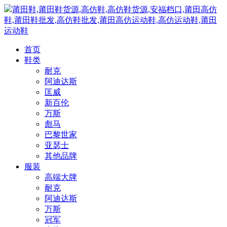
莆田鞋,莆田鞋货源,高仿鞋,高仿鞋货源,安福档口,莆田高仿
鞋,莆田鞋批发,高仿鞋批发,莆田高仿运动鞋,高仿运动鞋,莆田
运动鞋
首页
鞋类
耐克
阿迪达斯
匡威
新百伦
万斯
彪马
巴黎世家
亚瑟士
其他品牌
服装
高端大牌
耐克
阿迪达斯
万斯
冠军