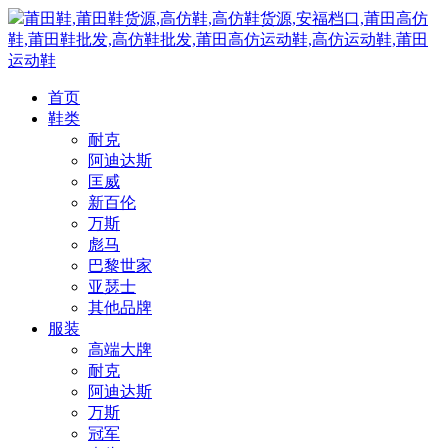
莆田鞋,莆田鞋货源,高仿鞋,高仿鞋货源,安福档口,莆田高仿
鞋,莆田鞋批发,高仿鞋批发,莆田高仿运动鞋,高仿运动鞋,莆田
运动鞋
首页
鞋类
耐克
阿迪达斯
匡威
新百伦
万斯
彪马
巴黎世家
亚瑟士
其他品牌
服装
高端大牌
耐克
阿迪达斯
万斯
冠军