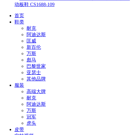
动板鞋 CS1688-109
首页
鞋类
耐克
阿迪达斯
匡威
新百伦
万斯
彪马
巴黎世家
亚瑟士
其他品牌
服装
高端大牌
耐克
阿迪达斯
万斯
冠军
虎头
皮带