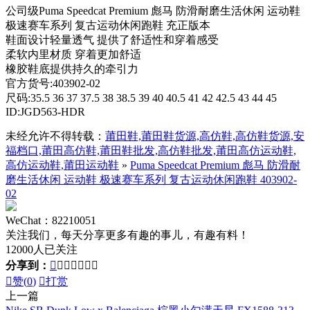
公司级Puma Speedcat Premium 彪马 防滑耐磨生活休闲 运动鞋
极速赛车系列 复古运动休闲跑鞋 充正版本
鞋面设计轻量透气 提供了舒适性和穿着感受
柔软内里材质 穿着更加舒适
橡胶鞋底提供持久的牵引力
官方货号:403902-02
尺码:35.5 36 37 37.5 38 38.5 39 40 40.5 41 42 42.5 43 44 45
ID:JGD563-HDR
未经允许不得转载：
莆田鞋,莆田鞋货源,高仿鞋,高仿鞋货源,安
福档口,莆田高仿鞋,莆田鞋批发,高仿鞋批发,莆田高仿运动鞋,
高仿运动鞋,莆田运动鞋
»
Puma Speedcat Premium 彪马 防滑耐
磨生活休闲 运动鞋 极速赛车系列 复古运动休闲跑鞋 403902-
02
WeChat：82210051
关注我们，每天分享更多有趣的事儿，有趣有料！
12000人已关注
分享到：








赞(
0
)

打赏
上一篇