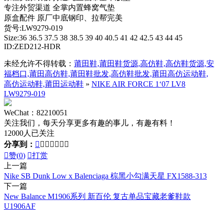
专注外贸渠道 全掌内置蜂窝气垫
原盒配件 原厂中底钢印、拉帮完美
货号:LW9279-019
Size:36 36.5 37.5 38 38.5 39 40 40.5 41 42 42.5 43 44 45
ID:ZED212-HDR
未经允许不得转载：
莆田鞋,莆田鞋货源,高仿鞋,高仿鞋货源,安
福档口,莆田高仿鞋,莆田鞋批发,高仿鞋批发,莆田高仿运动鞋,
高仿运动鞋,莆田运动鞋
»
NIKE AIR FORCE 1‘07 LV8
LW9279-019
WeChat：82210051
关注我们，每天分享更多有趣的事儿，有趣有料！
12000人已关注
分享到：








赞(
0
)

打赏
上一篇
Nike SB Dunk Low x Balenciaga 棕黑小勾满天星 FX1588-313
下一篇
New Balance M1906系列 新百伦 复古单品宝藏老爹鞋款
U1906AF