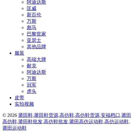
阿迪达斯
匡威
新百伦
万斯
彪马
巴黎世家
亚瑟士
其他品牌
服装
高端大牌
耐克
阿迪达斯
万斯
冠军
虎头
皮带
实拍视频
© 2026
莆田鞋,莆田鞋货源,高仿鞋,高仿鞋货源,安福档口,莆田
高仿鞋,莆田鞋批发,高仿鞋批发,莆田高仿运动鞋,高仿运动鞋,
莆田运动鞋