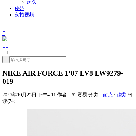
虎头
皮带
实拍视频







NIKE AIR FORCE 1‘07 LV8 LW9279-
019
2025年10月25日 下午4:11
作者：ST贸易
分类：
耐克
/
鞋类
阅
读(74)