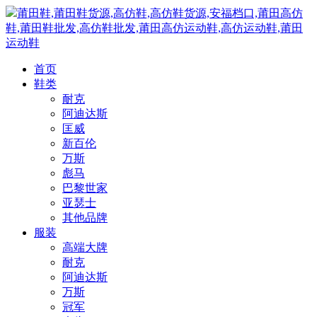
莆田鞋,莆田鞋货源,高仿鞋,高仿鞋货源,安福档口,莆田高仿
鞋,莆田鞋批发,高仿鞋批发,莆田高仿运动鞋,高仿运动鞋,莆田
运动鞋
首页
鞋类
耐克
阿迪达斯
匡威
新百伦
万斯
彪马
巴黎世家
亚瑟士
其他品牌
服装
高端大牌
耐克
阿迪达斯
万斯
冠军