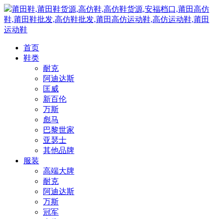
莆田鞋,莆田鞋货源,高仿鞋,高仿鞋货源,安福档口,莆田高仿
鞋,莆田鞋批发,高仿鞋批发,莆田高仿运动鞋,高仿运动鞋,莆田
运动鞋
首页
鞋类
耐克
阿迪达斯
匡威
新百伦
万斯
彪马
巴黎世家
亚瑟士
其他品牌
服装
高端大牌
耐克
阿迪达斯
万斯
冠军