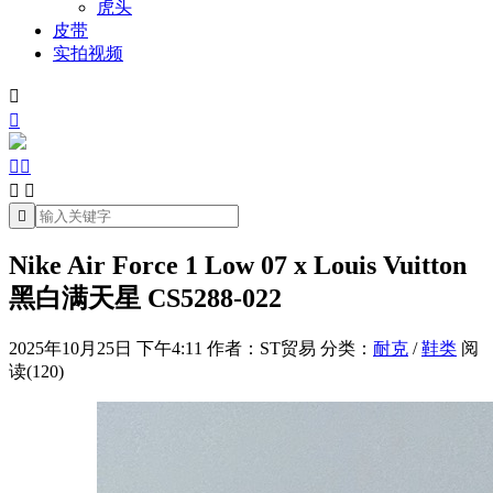
虎头
皮带
实拍视频







Nike Air Force 1 Low 07 x Louis Vuitton
黑白满天星 CS5288-022
2025年10月25日 下午4:11
作者：ST贸易
分类：
耐克
/
鞋类
阅
读(120)