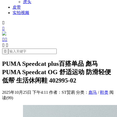
虎头
皮带
实拍视频







PUMA Speedcat plus百搭单品 彪马
PUMA Speedcat OG 舒适运动 防滑轻便
低帮 生活休闲鞋 402995-02
2025年10月25日 下午4:11
作者：ST贸易
分类：
彪马
/
鞋类
阅
读(99)