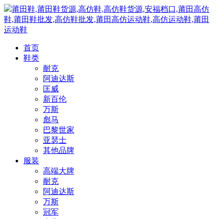
莆田鞋,莆田鞋货源,高仿鞋,高仿鞋货源,安福档口,莆田高仿
鞋,莆田鞋批发,高仿鞋批发,莆田高仿运动鞋,高仿运动鞋,莆田
运动鞋
首页
鞋类
耐克
阿迪达斯
匡威
新百伦
万斯
彪马
巴黎世家
亚瑟士
其他品牌
服装
高端大牌
耐克
阿迪达斯
万斯
冠军