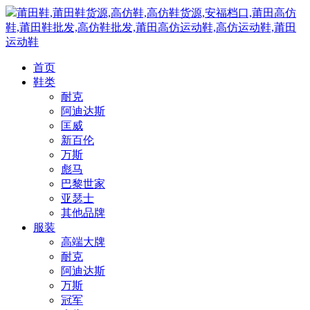
莆田鞋,莆田鞋货源,高仿鞋,高仿鞋货源,安福档口,莆田高仿
鞋,莆田鞋批发,高仿鞋批发,莆田高仿运动鞋,高仿运动鞋,莆田
运动鞋
首页
鞋类
耐克
阿迪达斯
匡威
新百伦
万斯
彪马
巴黎世家
亚瑟士
其他品牌
服装
高端大牌
耐克
阿迪达斯
万斯
冠军