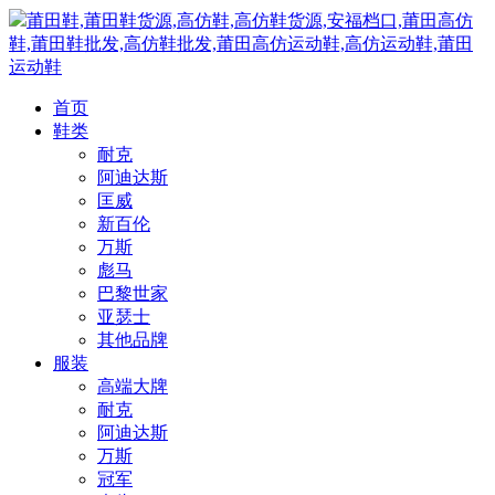
莆田鞋,莆田鞋货源,高仿鞋,高仿鞋货源,安福档口,莆田高仿
鞋,莆田鞋批发,高仿鞋批发,莆田高仿运动鞋,高仿运动鞋,莆田
运动鞋
首页
鞋类
耐克
阿迪达斯
匡威
新百伦
万斯
彪马
巴黎世家
亚瑟士
其他品牌
服装
高端大牌
耐克
阿迪达斯
万斯
冠军