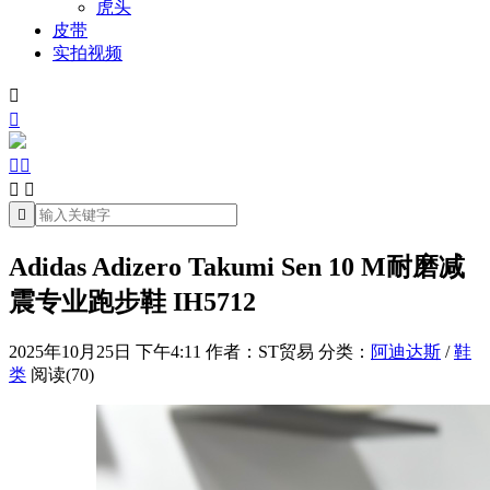
虎头
皮带
实拍视频







Adidas Adizero Takumi Sen 10 M耐磨减
震专业跑步鞋 IH5712
2025年10月25日 下午4:11
作者：ST贸易
分类：
阿迪达斯
/
鞋
类
阅读(70)