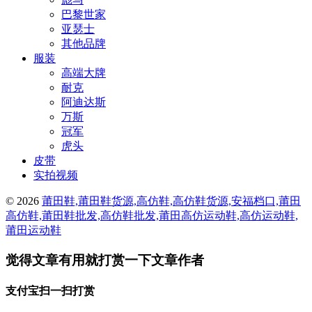
巴黎世家
亚瑟士
其他品牌
服装
高端大牌
耐克
阿迪达斯
万斯
冠军
虎头
皮带
实拍视频
© 2026
莆田鞋,莆田鞋货源,高仿鞋,高仿鞋货源,安福档口,莆田
高仿鞋,莆田鞋批发,高仿鞋批发,莆田高仿运动鞋,高仿运动鞋,
莆田运动鞋
觉得文章有用就打赏一下文章作者
支付宝扫一扫打赏