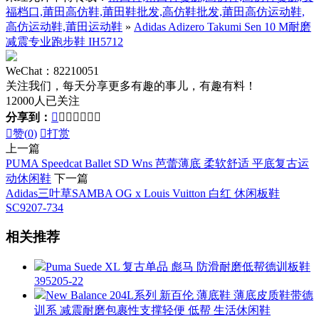
福档口,莆田高仿鞋,莆田鞋批发,高仿鞋批发,莆田高仿运动鞋,
高仿运动鞋,莆田运动鞋
»
Adidas Adizero Takumi Sen 10 M耐磨
减震专业跑步鞋 IH5712
WeChat：82210051
关注我们，每天分享更多有趣的事儿，有趣有料！
12000人已关注
分享到：








赞(
0
)

打赏
上一篇
PUMA Speedcat Ballet SD Wns 芭蕾薄底 柔软舒适 平底复古运
动休闲鞋
下一篇
Adidas三叶草SAMBA OG x Louis Vuitton 白红 休闲板鞋
SC9207-734
相关推荐
Puma Suede XL 复古单品 彪马 防滑耐磨低帮德训板鞋
395205-22
New Balance 204L系列 新百伦 薄底鞋 薄底皮质鞋带德
训系 减震耐磨包裹性支撑轻便 低帮 生活休闲鞋