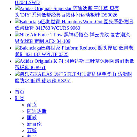
U204LSWD
Adidas Originals Superstar 阿迪达斯 三叶草 贝壳
头’DIY’系列低帮经典百搭休闲运动板鞋 DS0026
Balenciaga巴黎世家 Hamptons Worn-Out 圆头系带做旧
低帮板鞋 841763 WCURS 9960
Nike Air Force 1 Low 黑神话悟空 祥云龙纹 复古潮流
男女球鞋定制 AF2434-109
Balenciaga巴黎世家 Platform Reduced 圆头厚底 低帮老
爹鞋 821137 WPLTF 0325
Adidas Originals K 74 阿迪达斯 三叶草休闲防滑耐磨低
帮板鞋 IG8951
凯乐石KAILAS 远征5 FLT 舒适简约经典登山 防滑耐
磨防水 低帮 徒步鞋 KS251
首页
鞋类
耐克
阿迪达斯
匡威
新百伦
万斯
彪马