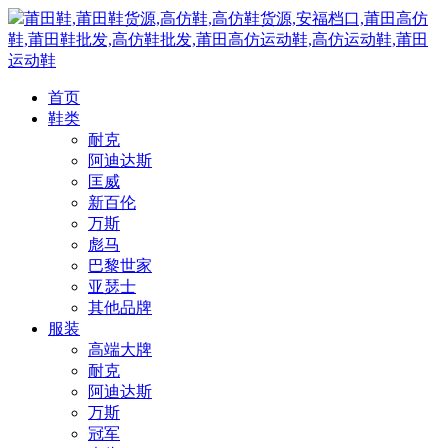
莆田鞋,莆田鞋货源,高仿鞋,高仿鞋货源,安福档口,莆田高仿
鞋,莆田鞋批发,高仿鞋批发,莆田高仿运动鞋,高仿运动鞋,莆田
运动鞋
首页
鞋类
耐克
阿迪达斯
匡威
新百伦
万斯
彪马
巴黎世家
亚瑟士
其他品牌
服装
高端大牌
耐克
阿迪达斯
万斯
冠军