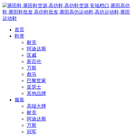
莆田鞋,莆田鞋货源,高仿鞋,高仿鞋货源,安福档口,莆田高仿
鞋,莆田鞋批发,高仿鞋批发,莆田高仿运动鞋,高仿运动鞋,莆田
运动鞋
首页
鞋类
耐克
阿迪达斯
匡威
新百伦
万斯
彪马
巴黎世家
亚瑟士
其他品牌
服装
高端大牌
耐克
阿迪达斯
万斯
冠军