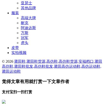
亚瑟士
其他品牌
服装
高端大牌
耐克
阿迪达斯
万斯
冠军
虎头
皮带
实拍视频
© 2026
莆田鞋,莆田鞋货源,高仿鞋,高仿鞋货源,安福档口,莆田
高仿鞋,莆田鞋批发,高仿鞋批发,莆田高仿运动鞋,高仿运动鞋,
莆田运动鞋
觉得文章有用就打赏一下文章作者
支付宝扫一扫打赏