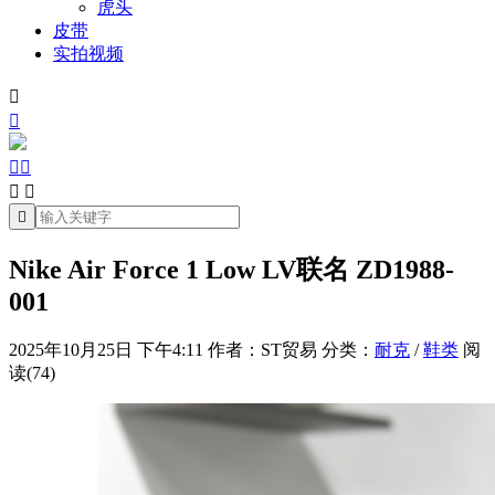
虎头
皮带
实拍视频







Nike Air Force 1 Low LV联名 ZD1988-
001
2025年10月25日 下午4:11
作者：ST贸易
分类：
耐克
/
鞋类
阅
读(74)