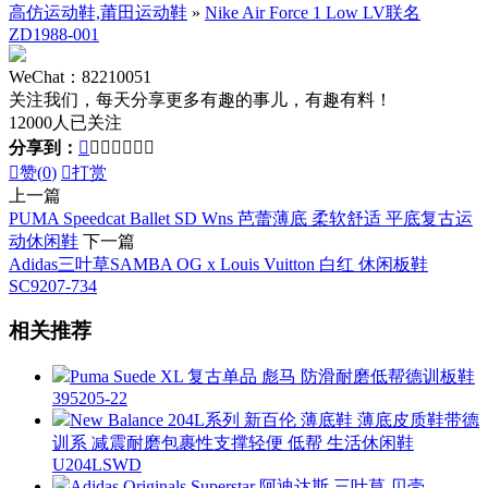
高仿运动鞋,莆田运动鞋
»
Nike Air Force 1 Low LV联名
ZD1988-001
WeChat：82210051
关注我们，每天分享更多有趣的事儿，有趣有料！
12000人已关注
分享到：








赞(
0
)

打赏
上一篇
PUMA Speedcat Ballet SD Wns 芭蕾薄底 柔软舒适 平底复古运
动休闲鞋
下一篇
Adidas三叶草SAMBA OG x Louis Vuitton 白红 休闲板鞋
SC9207-734
相关推荐
Puma Suede XL 复古单品 彪马 防滑耐磨低帮德训板鞋
395205-22
New Balance 204L系列 新百伦 薄底鞋 薄底皮质鞋带德
训系 减震耐磨包裹性支撑轻便 低帮 生活休闲鞋
U204LSWD
Adidas Originals Superstar 阿迪达斯 三叶草 贝壳