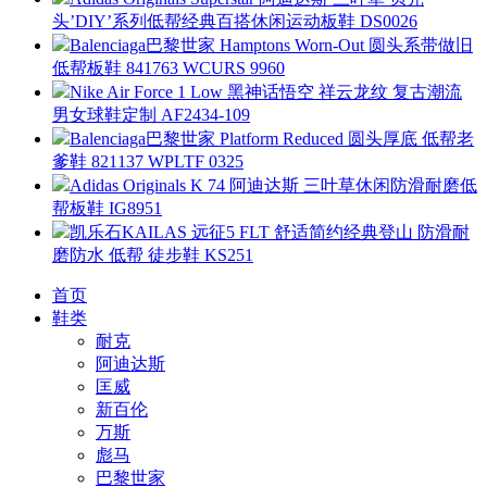
头’DIY’系列低帮经典百搭休闲运动板鞋 DS0026
Balenciaga巴黎世家 Hamptons Worn-Out 圆头系带做旧
低帮板鞋 841763 WCURS 9960
Nike Air Force 1 Low 黑神话悟空 祥云龙纹 复古潮流
男女球鞋定制 AF2434-109
Balenciaga巴黎世家 Platform Reduced 圆头厚底 低帮老
爹鞋 821137 WPLTF 0325
Adidas Originals K 74 阿迪达斯 三叶草休闲防滑耐磨低
帮板鞋 IG8951
凯乐石KAILAS 远征5 FLT 舒适简约经典登山 防滑耐
磨防水 低帮 徒步鞋 KS251
首页
鞋类
耐克
阿迪达斯
匡威
新百伦
万斯
彪马
巴黎世家