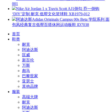
001
Nike Air Jordan 1 x Travis Scott AJ1倒勾 乔一倒钩
‘DIY’定制 耐克 低帮文化篮球鞋 XB1979-012
阿迪达斯Adidas Originals Campus 00s Beta 学院系列 面
包风经典复古低帮百搭休闲运动板鞋 lD7038
首页
鞋类
耐克
阿迪达斯
匡威
新百伦
万斯
彪马
巴黎世家
亚瑟士
其他品牌
服装
高端大牌
耐克
阿迪达斯