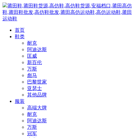
莆田鞋,莆田鞋货源,高仿鞋,高仿鞋货源,安福档口,莆田高仿
鞋,莆田鞋批发,高仿鞋批发,莆田高仿运动鞋,高仿运动鞋,莆田
运动鞋
首页
鞋类
耐克
阿迪达斯
匡威
新百伦
万斯
彪马
巴黎世家
亚瑟士
其他品牌
服装
高端大牌
耐克
阿迪达斯
万斯
冠军