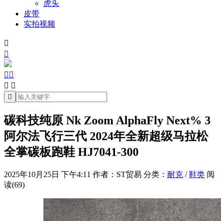
虎头
皮带
实拍视频







碳科技纯原 Nk Zoom AlphaFly Next% 3
阿尔法飞行三代 2024年全新超级马拉松
全掌碳板跑鞋 HJ7041-300
2025年10月25日 下午4:11
作者：ST贸易
分类：
耐克
/
鞋类
阅
读(69)