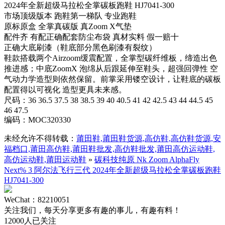
2024年全新超级马拉松全掌碳板跑鞋 HJ7041-300
市场顶级版本 跑鞋第一梯队 专业跑鞋
原标原盒 全掌真碳版 真Zoom X气垫
配件齐 有配正确配套防尘布袋 真材实料 假一赔十
正确大底刷漆（鞋底部分黑色刷漆有裂纹）
鞋款搭载两个Airzoom缓震配置，全掌型碳纤维板，缔造出色
推进感；中底ZoomX 泡绵从后跟延伸至鞋头，超强回弹性 空
气动力学造型则依然保留。前掌采用镂空设计，让鞋底的碳板
配置得以可视化 造型更具未来感。
尺码：36 36.5 37.5 38 38.5 39 40 40.5 41 42 42.5 43 44 44.5 45
46 47.5
编码：MOC320330
未经允许不得转载：
莆田鞋,莆田鞋货源,高仿鞋,高仿鞋货源,安
福档口,莆田高仿鞋,莆田鞋批发,高仿鞋批发,莆田高仿运动鞋,
高仿运动鞋,莆田运动鞋
»
碳科技纯原 Nk Zoom AlphaFly
Next% 3 阿尔法飞行三代 2024年全新超级马拉松全掌碳板跑鞋
HJ7041-300
WeChat：82210051
关注我们，每天分享更多有趣的事儿，有趣有料！
12000人已关注