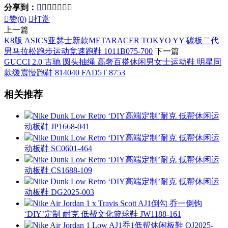
分享到：








赞(
0
)

打赏
上一篇
K8版 ASICS亚瑟士新款METARACER TOKYO YY 碳板二代
男马拉松跑步运动竞速跑鞋 1011B075-700
下一篇
GUCCI 2.0 古驰 圆头抽绳 高奢百搭休闲男女士运动鞋 明星同
款缓震慢跑鞋 814040 FAD5T 8753
相关推荐
Nike Dunk Low Retro ‘DIY高端定制’耐克 低帮休闲运
动板鞋 JP1668-041
Nike Dunk Low Retro ‘DIY高端定制’耐克 低帮休闲运
动板鞋 SC0601-464
Nike Dunk Low Retro ‘DIY高端定制’耐克 低帮休闲运
动板鞋 CS1688-109
Nike Dunk Low Retro ‘DIY高端定制’耐克 低帮休闲运
动板鞋 DG2025-003
Nike Air Jordan 1 x Travis Scott AJ1倒勾 乔一倒钩
‘DIY’定制 耐克 低帮文化篮球鞋 JW1188-161
Nike Air Jordan 1 Low AJ1乔1低帮休闲板鞋 QJ2025-