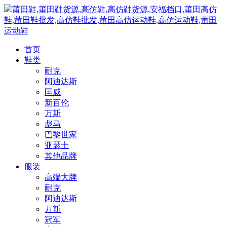
莆田鞋,莆田鞋货源,高仿鞋,高仿鞋货源,安福档口,莆田高仿
鞋,莆田鞋批发,高仿鞋批发,莆田高仿运动鞋,高仿运动鞋,莆田
运动鞋
首页
鞋类
耐克
阿迪达斯
匡威
新百伦
万斯
彪马
巴黎世家
亚瑟士
其他品牌
服装
高端大牌
耐克
阿迪达斯
万斯
冠军