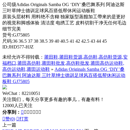
公司级Adidas Originals Samba OG ‘DIY’桑巴舞系列 阿迪达斯
三叶草绅士德训足球风百搭低帮休闲运动板鞋
原装头层材料 用料绝不含糊 独家版型蒸餾加工帶來的是更好
的视觉和脚感体验 清洁度 电绣工艺 皮料切割干净无任何毛边
细节完美
货号:GJ75805
尺码:36 36.5 37 38 38.5 39 40 40.5 41 42 42.5 43 44 45
ID:JHD577-HJZ
未经允许不得转载：
莆田鞋,莆田鞋货源,高仿鞋,高仿鞋货源,安
福档口,莆田高仿鞋,莆田鞋批发,高仿鞋批发,莆田高仿运动鞋,
高仿运动鞋,莆田运动鞋
»
Adidas Originals Samba OG ‘DIY’桑
巴舞系列 阿迪达斯 三叶草绅士德训足球风百搭低帮休闲运动
板鞋 GJ75805
WeChat：82210051
关注我们，每天分享更多有趣的事儿，有趣有料！
12000人已关注
分享到：








赞(
0
)

打赏
上一篇