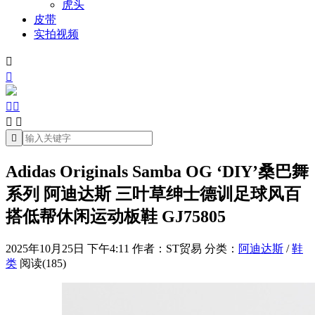
虎头
皮带
实拍视频







Adidas Originals Samba OG ‘DIY’桑巴舞
系列 阿迪达斯 三叶草绅士德训足球风百
搭低帮休闲运动板鞋 GJ75805
2025年10月25日 下午4:11
作者：ST贸易
分类：
阿迪达斯
/
鞋
类
阅读(185)