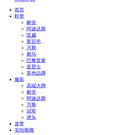
首页
鞋类
耐克
阿迪达斯
匡威
新百伦
万斯
彪马
巴黎世家
亚瑟士
其他品牌
服装
高端大牌
耐克
阿迪达斯
万斯
冠军
虎头
皮带
实拍视频