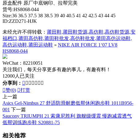
原盒配件 原厂中底钢印、拉帮完美
货号:HS8068-044
Size:36 36.5 37.5 38 38.5 39 40 40.5 41 42 42.5 43 44 45
ID:ZZD271-HJK
未经允许不得转载：
莆田鞋,莆田鞋货源,高仿鞋,高仿鞋货源,安
福档口,莆田高仿鞋,莆田鞋批发,高仿鞋批发,莆田高仿运动鞋,
高仿运动鞋,莆田运动鞋
»
NIKE AIR FORCE 1‘07 LV8
HS8068-044
WeChat：82210051
关注我们，每天分享更多有趣的事儿，有趣有料！
12000人已关注
分享到：








赞(
0
)

打赏
上一篇
Asics Gel-Nimbus 27 舒适防滑耐磨低帮休闲跑步鞋 1011B956-
001
下一篇
Saucony TRIUMPH 21 索康尼胜利 旗舰级缓震 慢跑减震透气
低帮训练跑步鞋 S20881-75
相关推荐