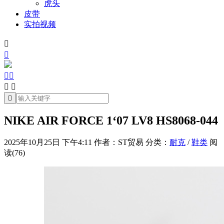
虎头
皮带
实拍视频







NIKE AIR FORCE 1‘07 LV8 HS8068-044
2025年10月25日 下午4:11
作者：ST贸易
分类：
耐克
/
鞋类
阅
读(76)