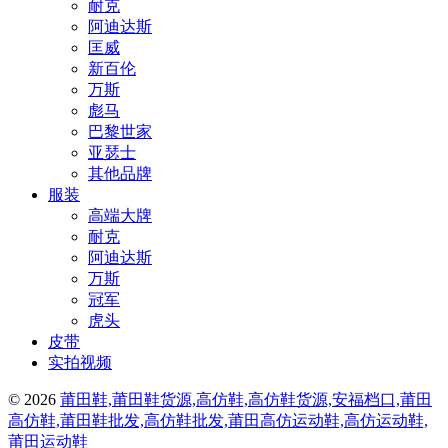
耐克
阿迪达斯
匡威
新百伦
万斯
彪马
巴黎世家
亚瑟士
其他品牌
服装
高端大牌
耐克
阿迪达斯
万斯
冠军
虎头
皮带
实拍视频
© 2026
莆田鞋,莆田鞋货源,高仿鞋,高仿鞋货源,安福档口,莆田
高仿鞋,莆田鞋批发,高仿鞋批发,莆田高仿运动鞋,高仿运动鞋,
莆田运动鞋