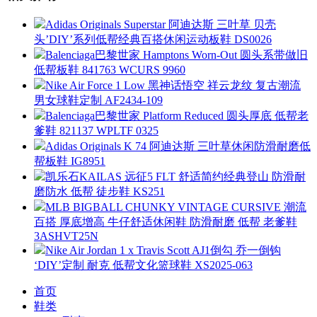
Adidas Originals Superstar 阿迪达斯 三叶草 贝壳
头’DIY’系列低帮经典百搭休闲运动板鞋 DS0026
Balenciaga巴黎世家 Hamptons Worn-Out 圆头系带做旧
低帮板鞋 841763 WCURS 9960
Nike Air Force 1 Low 黑神话悟空 祥云龙纹 复古潮流
男女球鞋定制 AF2434-109
Balenciaga巴黎世家 Platform Reduced 圆头厚底 低帮老
爹鞋 821137 WPLTF 0325
Adidas Originals K 74 阿迪达斯 三叶草休闲防滑耐磨低
帮板鞋 IG8951
凯乐石KAILAS 远征5 FLT 舒适简约经典登山 防滑耐
磨防水 低帮 徒步鞋 KS251
MLB BIGBALL CHUNKY VINTAGE CURSIVE 潮流
百搭 厚底增高 牛仔舒适休闲鞋 防滑耐磨 低帮 老爹鞋
3ASHVT25N
Nike Air Jordan 1 x Travis Scott AJ1倒勾 乔一倒钩
‘DIY’定制 耐克 低帮文化篮球鞋 XS2025-063
首页
鞋类