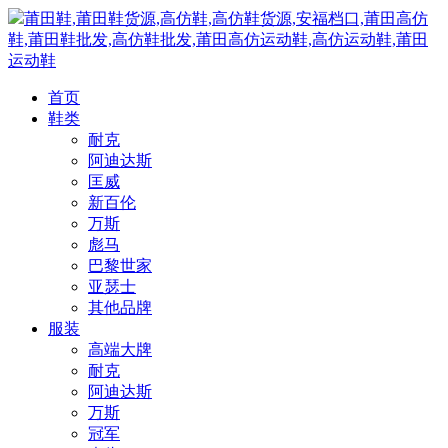
莆田鞋,莆田鞋货源,高仿鞋,高仿鞋货源,安福档口,莆田高仿
鞋,莆田鞋批发,高仿鞋批发,莆田高仿运动鞋,高仿运动鞋,莆田
运动鞋
首页
鞋类
耐克
阿迪达斯
匡威
新百伦
万斯
彪马
巴黎世家
亚瑟士
其他品牌
服装
高端大牌
耐克
阿迪达斯
万斯
冠军