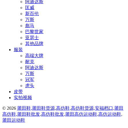
阿迪达斯
匡威
新百伦
万斯
彪马
巴黎世家
亚瑟士
其他品牌
服装
高端大牌
耐克
阿迪达斯
万斯
冠军
虎头
皮带
实拍视频
© 2026
莆田鞋,莆田鞋货源,高仿鞋,高仿鞋货源,安福档口,莆田
高仿鞋,莆田鞋批发,高仿鞋批发,莆田高仿运动鞋,高仿运动鞋,
莆田运动鞋