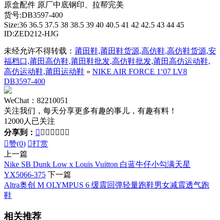
原盒配件 原厂中底钢印、拉帮完美
货号:DB3597-400
Size:36 36.5 37.5 38 38.5 39 40 40.5 41 42 42.5 43 44 45
ID:ZED212-HJG
未经允许不得转载：
莆田鞋,莆田鞋货源,高仿鞋,高仿鞋货源,安
福档口,莆田高仿鞋,莆田鞋批发,高仿鞋批发,莆田高仿运动鞋,
高仿运动鞋,莆田运动鞋
»
NIKE AIR FORCE 1‘07 LV8
DB3597-400
WeChat：82210051
关注我们，每天分享更多有趣的事儿，有趣有料！
12000人已关注
分享到：








赞(
0
)

打赏
上一篇
Nike SB Dunk Low x Louis Vuitton 白蓝牛仔小勾满天星
YX5066-375
下一篇
Altra奥创 M OLYMPUS 6 缓震回弹轻量跑鞋男女减震透气跑
鞋
相关推荐