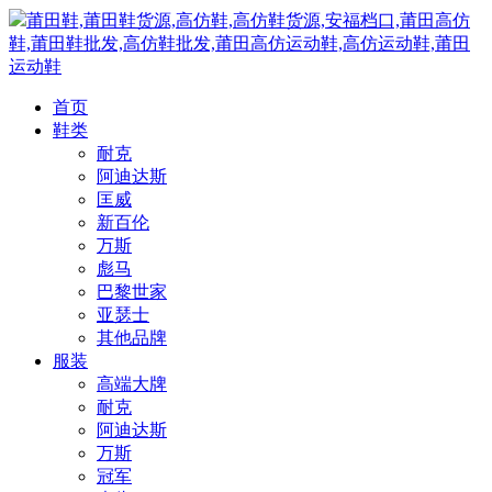
莆田鞋,莆田鞋货源,高仿鞋,高仿鞋货源,安福档口,莆田高仿
鞋,莆田鞋批发,高仿鞋批发,莆田高仿运动鞋,高仿运动鞋,莆田
运动鞋
首页
鞋类
耐克
阿迪达斯
匡威
新百伦
万斯
彪马
巴黎世家
亚瑟士
其他品牌
服装
高端大牌
耐克
阿迪达斯
万斯
冠军