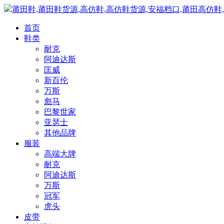
莆田鞋,莆田鞋货源,高仿鞋,高仿鞋货源,安福档口,莆田高仿鞋
首页
鞋类
耐克
阿迪达斯
匡威
新百伦
万斯
彪马
巴黎世家
亚瑟士
其他品牌
服装
高端大牌
耐克
阿迪达斯
万斯
冠军
虎头
皮带