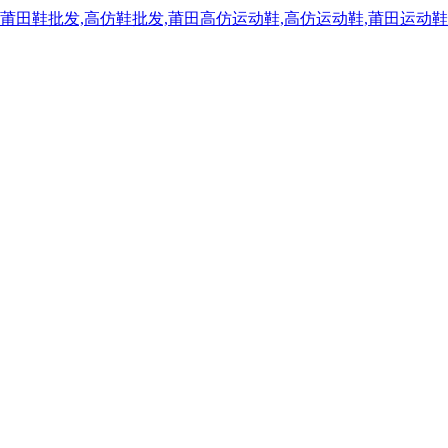
,莆田鞋批发,高仿鞋批发,莆田高仿运动鞋,高仿运动鞋,莆田运动鞋