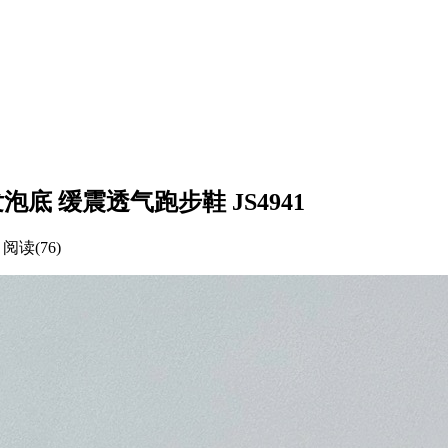
 超轻发泡底 缓震透气跑步鞋 JS4941
阅读(76)