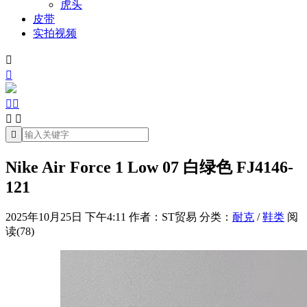
虎头
皮带
实拍视频







Nike Air Force 1 Low 07 白绿色 FJ4146-
121
2025年10月25日 下午4:11
作者：ST贸易
分类：
耐克
/
鞋类
阅
读(78)