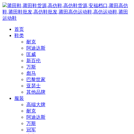
莆田鞋,莆田鞋货源,高仿鞋,高仿鞋货源,安福档口,莆田高仿
鞋,莆田鞋批发,高仿鞋批发,莆田高仿运动鞋,高仿运动鞋,莆田
运动鞋
首页
鞋类
耐克
阿迪达斯
匡威
新百伦
万斯
彪马
巴黎世家
亚瑟士
其他品牌
服装
高端大牌
耐克
阿迪达斯
万斯
冠军