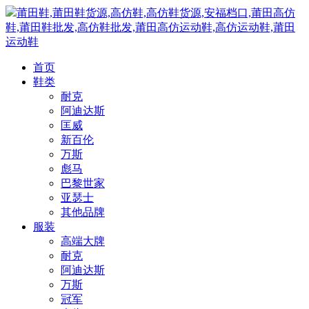
莆田鞋,莆田鞋货源,高仿鞋,高仿鞋货源,安福档口,莆田高仿
鞋,莆田鞋批发,高仿鞋批发,莆田高仿运动鞋,高仿运动鞋,莆田
运动鞋
首页
鞋类
耐克
阿迪达斯
匡威
新百伦
万斯
彪马
巴黎世家
亚瑟士
其他品牌
服装
高端大牌
耐克
阿迪达斯
万斯
冠军