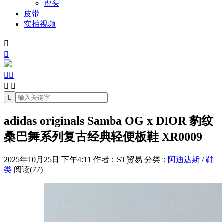
虎头
皮带
实拍视频







adidas originals Samba OG x DIOR 豹纹
桑巴舞系列复古经典轻便板鞋 XR0009
2025年10月25日 下午4:11
作者：ST贸易
分类：
阿迪达斯
/
鞋
类
阅读(77)