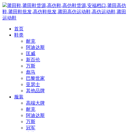
莆田鞋,莆田鞋货源,高仿鞋,高仿鞋货源,安福档口,莆田高仿
鞋,莆田鞋批发,高仿鞋批发,莆田高仿运动鞋,高仿运动鞋,莆田
运动鞋
首页
鞋类
耐克
阿迪达斯
匡威
新百伦
万斯
彪马
巴黎世家
亚瑟士
其他品牌
服装
高端大牌
耐克
阿迪达斯
万斯
冠军