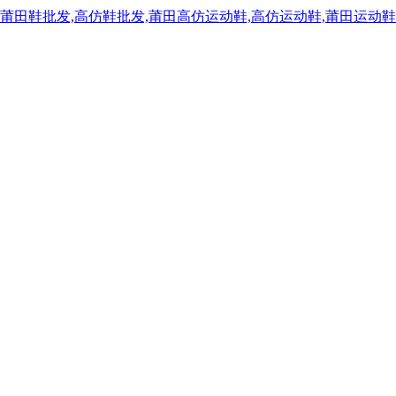
,莆田鞋批发,高仿鞋批发,莆田高仿运动鞋,高仿运动鞋,莆田运动鞋