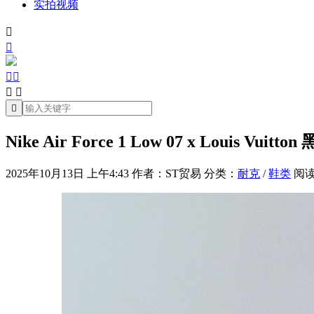
实拍视频







Nike Air Force 1 Low 07 x Louis V
2025年10月13日 上午4:43
作者：ST贸易
分类：
耐克
/
鞋类
阅读(