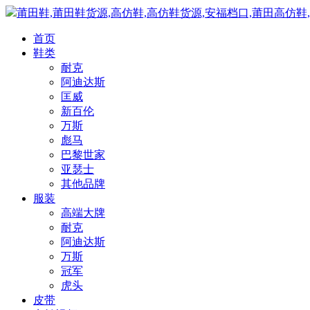
莆田鞋,莆田鞋货源,高仿鞋,高仿鞋货源,安福档口,莆田高仿鞋
首页
鞋类
耐克
阿迪达斯
匡威
新百伦
万斯
彪马
巴黎世家
亚瑟士
其他品牌
服装
高端大牌
耐克
阿迪达斯
万斯
冠军
虎头
皮带