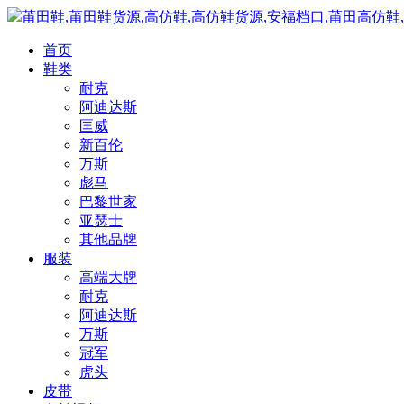
莆田鞋,莆田鞋货源,高仿鞋,高仿鞋货源,安福档口,莆田高仿鞋
首页
鞋类
耐克
阿迪达斯
匡威
新百伦
万斯
彪马
巴黎世家
亚瑟士
其他品牌
服装
高端大牌
耐克
阿迪达斯
万斯
冠军
虎头
皮带