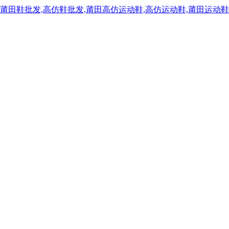
,莆田鞋批发,高仿鞋批发,莆田高仿运动鞋,高仿运动鞋,莆田运动鞋