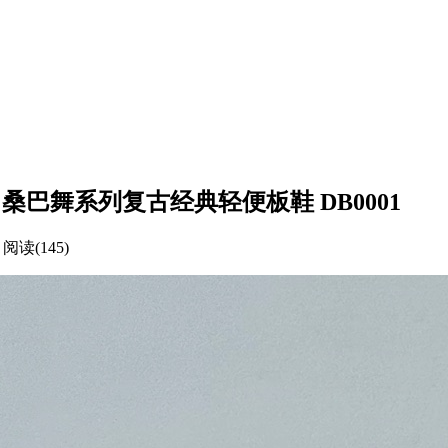
CI 绿白红 桑巴舞系列复古经典轻便板鞋 DB0001
阅读(145)