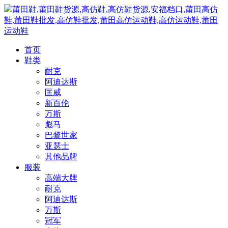
莆田鞋,莆田鞋货源,高仿鞋,高仿鞋货源,安福档口,莆田高仿
鞋,莆田鞋批发,高仿鞋批发,莆田高仿运动鞋,高仿运动鞋,莆田
运动鞋
首页
鞋类
耐克
阿迪达斯
匡威
新百伦
万斯
彪马
巴黎世家
亚瑟士
其他品牌
服装
高端大牌
耐克
阿迪达斯
万斯
冠军