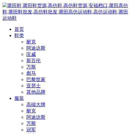
莆田鞋,莆田鞋货源,高仿鞋,高仿鞋货源,安福档口,莆田高仿
鞋,莆田鞋批发,高仿鞋批发,莆田高仿运动鞋,高仿运动鞋,莆田
运动鞋
首页
鞋类
耐克
阿迪达斯
匡威
新百伦
万斯
彪马
巴黎世家
亚瑟士
其他品牌
服装
高端大牌
耐克
阿迪达斯
万斯
冠军