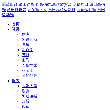
莆田鞋,莆田鞋货源,高仿鞋,高仿鞋货源,安福档口,莆田高仿
鞋,莆田鞋批发,高仿鞋批发,莆田高仿运动鞋,高仿运动鞋,莆田
运动鞋
首页
鞋类
耐克
阿迪达斯
匡威
新百伦
万斯
彪马
巴黎世家
亚瑟士
其他品牌
服装
高端大牌
耐克
阿迪达斯
万斯
冠军