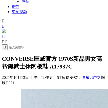
虎头
皮带
实拍视频







CONVERSE匡威官方 1970S新品男女高
帮黑武士休闲板鞋 A17937C
2025年10月13日 上午4:42
作者：ST贸易
分类：
匡威
/
鞋类
阅
读(111)