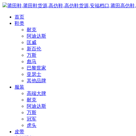
莆田鞋,莆田鞋货源,高仿鞋,高仿鞋货源,安福档口,莆田高仿鞋
首页
鞋类
耐克
阿迪达斯
匡威
新百伦
万斯
彪马
巴黎世家
亚瑟士
其他品牌
服装
高端大牌
耐克
阿迪达斯
万斯
冠军
虎头
皮带