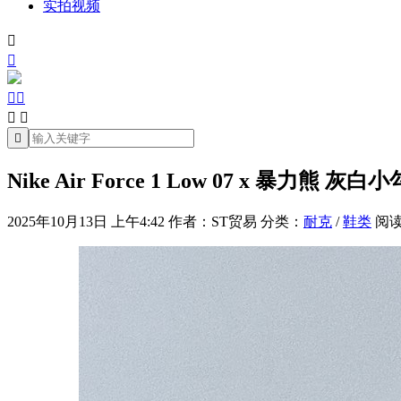
实拍视频







Nike Air Force 1 Low 07 x 暴力熊 灰白小
2025年10月13日 上午4:42
作者：ST贸易
分类：
耐克
/
鞋类
阅读(