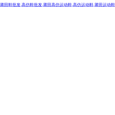
,莆田鞋批发,高仿鞋批发,莆田高仿运动鞋,高仿运动鞋,莆田运动鞋