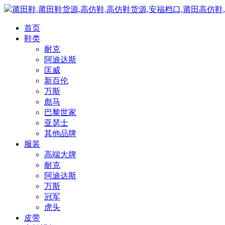
莆田鞋,莆田鞋货源,高仿鞋,高仿鞋货源,安福档口,莆田高仿鞋
首页
鞋类
耐克
阿迪达斯
匡威
新百伦
万斯
彪马
巴黎世家
亚瑟士
其他品牌
服装
高端大牌
耐克
阿迪达斯
万斯
冠军
虎头
皮带