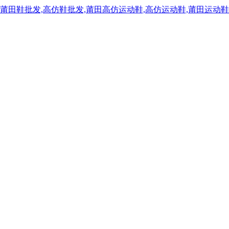
,莆田鞋批发,高仿鞋批发,莆田高仿运动鞋,高仿运动鞋,莆田运动鞋