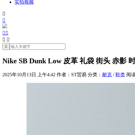
实拍视频







Nike SB Dunk Low 皮革 礼袋 街头 赤影
2025年10月13日 上午4:42
作者：ST贸易
分类：
耐克
/
鞋类
阅读(