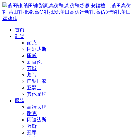
莆田鞋,莆田鞋货源,高仿鞋,高仿鞋货源,安福档口,莆田高仿
鞋,莆田鞋批发,高仿鞋批发,莆田高仿运动鞋,高仿运动鞋,莆田
运动鞋
首页
鞋类
耐克
阿迪达斯
匡威
新百伦
万斯
彪马
巴黎世家
亚瑟士
其他品牌
服装
高端大牌
耐克
阿迪达斯
万斯
冠军