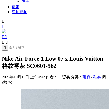
虎头
皮带
实拍视频







Nike Air Force 1 Low 07 x Louis Vuitton
格纹雾灰 SC0601-562
2025年10月13日 上午4:42
作者：ST贸易
分类：
耐克
/
鞋类
阅
读(76)