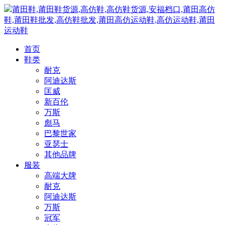
莆田鞋,莆田鞋货源,高仿鞋,高仿鞋货源,安福档口,莆田高仿
鞋,莆田鞋批发,高仿鞋批发,莆田高仿运动鞋,高仿运动鞋,莆田
运动鞋
首页
鞋类
耐克
阿迪达斯
匡威
新百伦
万斯
彪马
巴黎世家
亚瑟士
其他品牌
服装
高端大牌
耐克
阿迪达斯
万斯
冠军