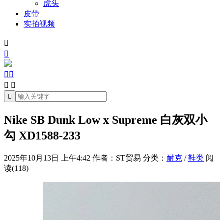
虎头
皮带
实拍视频







Nike SB Dunk Low x Supreme 白灰双小
勾 XD1588-233
2025年10月13日 上午4:42
作者：ST贸易
分类：
耐克
/
鞋类
阅
读(118)