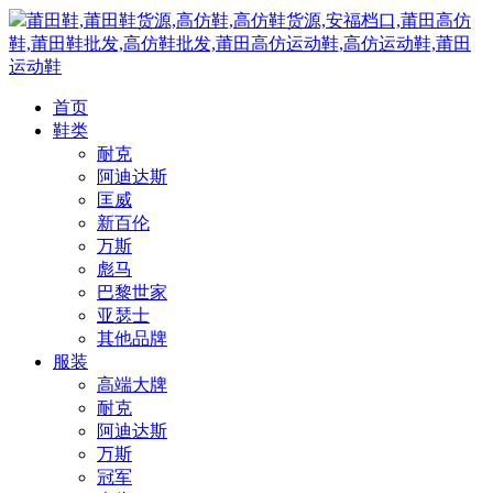
莆田鞋,莆田鞋货源,高仿鞋,高仿鞋货源,安福档口,莆田高仿
鞋,莆田鞋批发,高仿鞋批发,莆田高仿运动鞋,高仿运动鞋,莆田
运动鞋
首页
鞋类
耐克
阿迪达斯
匡威
新百伦
万斯
彪马
巴黎世家
亚瑟士
其他品牌
服装
高端大牌
耐克
阿迪达斯
万斯
冠军