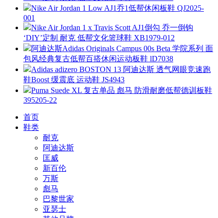
Nike Air Jordan 1 Low AJ1乔1低帮休闲板鞋 QJ2025-
001
Nike Air Jordan 1 x Travis Scott AJ1倒勾 乔一倒钩
‘DIY’定制 耐克 低帮文化篮球鞋 XB1979-012
阿迪达斯Adidas Originals Campus 00s Beta 学院系列 面
包风经典复古低帮百搭休闲运动板鞋 lD7038
Adidas adizero BOSTON 13 阿迪达斯 透气网眼竞速跑
鞋Boost 缓震底 运动鞋 JS4943
Puma Suede XL 复古单品 彪马 防滑耐磨低帮德训板鞋
395205-22
首页
鞋类
耐克
阿迪达斯
匡威
新百伦
万斯
彪马
巴黎世家
亚瑟士