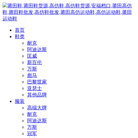
莆田鞋,莆田鞋货源,高仿鞋,高仿鞋货源,安福档口,莆田高仿
鞋,莆田鞋批发,高仿鞋批发,莆田高仿运动鞋,高仿运动鞋,莆田
运动鞋
首页
鞋类
耐克
阿迪达斯
匡威
新百伦
万斯
彪马
巴黎世家
亚瑟士
其他品牌
服装
高端大牌
耐克
阿迪达斯
万斯
冠军