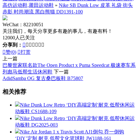
高仿运动鞋,莆田运动鞋
»
Nike SB Dunk Low 皮革 礼袋 街头
赤影 时尚潮流 黑白熊猫 DD1391-100
WeChat：82210051
关注我们，每天分享更多有趣的事儿，有趣有料！
12000人已关注
分享到：








赞(
0
)

打赏
上一篇
巴黎世家联名款The Open Product x Puma Speedcat 极速赛车系
列彪马低帮生活休闲鞋
下一篇
AdidSamba OG 复古桑巴板鞋 B75807
相关推荐
Nike Dunk Low Retro ‘DIY高端定制’耐克 低帮休闲运
动板鞋 CS1688-109
Nike Dunk Low Retro ‘DIY高端定制’耐克 低帮休闲运
动板鞋 DG2025-003
Nike Air Jordan 1 x Travis Scott AJ1倒勾 乔一倒钩
‘DIY’定制 耐克 低帮文化篮球鞋 JW1188-161