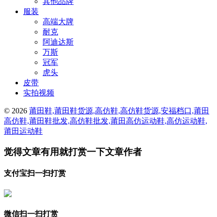
其他品牌
服装
高端大牌
耐克
阿迪达斯
万斯
冠军
虎头
皮带
实拍视频
© 2026
莆田鞋,莆田鞋货源,高仿鞋,高仿鞋货源,安福档口,莆田
高仿鞋,莆田鞋批发,高仿鞋批发,莆田高仿运动鞋,高仿运动鞋,
莆田运动鞋
觉得文章有用就打赏一下文章作者
支付宝扫一扫打赏
微信扫一扫打赏