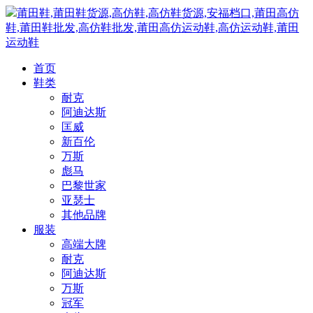
莆田鞋,莆田鞋货源,高仿鞋,高仿鞋货源,安福档口,莆田高仿
鞋,莆田鞋批发,高仿鞋批发,莆田高仿运动鞋,高仿运动鞋,莆田
运动鞋
首页
鞋类
耐克
阿迪达斯
匡威
新百伦
万斯
彪马
巴黎世家
亚瑟士
其他品牌
服装
高端大牌
耐克
阿迪达斯
万斯
冠军