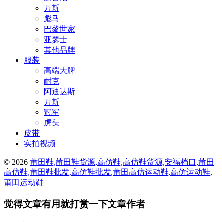
万斯
彪马
巴黎世家
亚瑟士
其他品牌
服装
高端大牌
耐克
阿迪达斯
万斯
冠军
虎头
皮带
实拍视频
© 2026
莆田鞋,莆田鞋货源,高仿鞋,高仿鞋货源,安福档口,莆田
高仿鞋,莆田鞋批发,高仿鞋批发,莆田高仿运动鞋,高仿运动鞋,
莆田运动鞋
觉得文章有用就打赏一下文章作者