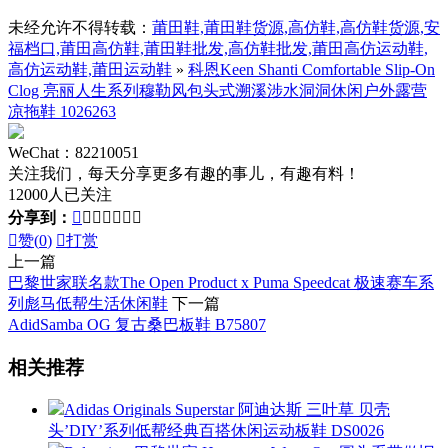
未经允许不得转载：
莆田鞋,莆田鞋货源,高仿鞋,高仿鞋货源,安
福档口,莆田高仿鞋,莆田鞋批发,高仿鞋批发,莆田高仿运动鞋,
高仿运动鞋,莆田运动鞋
»
科恩Keen Shanti Comfortable Slip-On
Clog 亮丽人生系列穆勒风包头式溯溪涉水洞洞休闲户外露营
凉拖鞋 1026263
WeChat：82210051
关注我们，每天分享更多有趣的事儿，有趣有料！
12000人已关注
分享到：








赞(
0
)

打赏
上一篇
巴黎世家联名款The Open Product x Puma Speedcat 极速赛车系
列彪马低帮生活休闲鞋
下一篇
AdidSamba OG 复古桑巴板鞋 B75807
相关推荐
Adidas Originals Superstar 阿迪达斯 三叶草 贝壳
头’DIY’系列低帮经典百搭休闲运动板鞋 DS0026