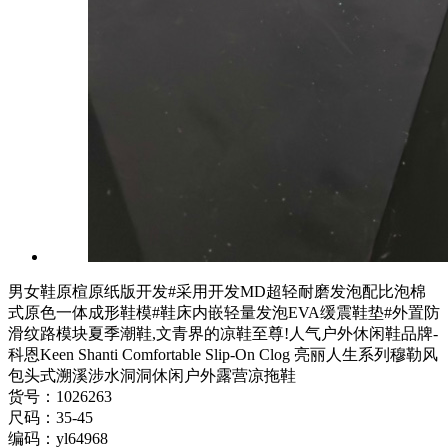
男女鞋原楦原纸版开发#采用开发MD超轻耐磨发泡配比泡棉
式原色一体成形鞋模#鞋床内嵌轻量发泡EVA缓震鞋垫#外置防
滑纹路模块夏季潮鞋,文青界的凉鞋至尊!人气户外休闲鞋品牌-
科恩Keen Shanti Comfortable Slip-On Clog 亮丽人生系列穆勒风
包头式溯溪涉水洞洞休闲户外露营凉拖鞋
货号：1026263
尺码：35-45
编码：yl64968