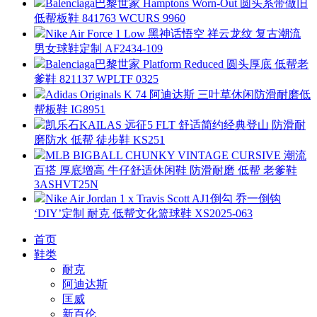
Balenciaga巴黎世家 Hamptons Worn-Out 圆头系带做旧
低帮板鞋 841763 WCURS 9960
Nike Air Force 1 Low 黑神话悟空 祥云龙纹 复古潮流
男女球鞋定制 AF2434-109
Balenciaga巴黎世家 Platform Reduced 圆头厚底 低帮老
爹鞋 821137 WPLTF 0325
Adidas Originals K 74 阿迪达斯 三叶草休闲防滑耐磨低
帮板鞋 IG8951
凯乐石KAILAS 远征5 FLT 舒适简约经典登山 防滑耐
磨防水 低帮 徒步鞋 KS251
MLB BIGBALL CHUNKY VINTAGE CURSIVE 潮流
百搭 厚底增高 牛仔舒适休闲鞋 防滑耐磨 低帮 老爹鞋
3ASHVT25N
Nike Air Jordan 1 x Travis Scott AJ1倒勾 乔一倒钩
‘DIY’定制 耐克 低帮文化篮球鞋 XS2025-063
首页
鞋类
耐克
阿迪达斯
匡威
新百伦