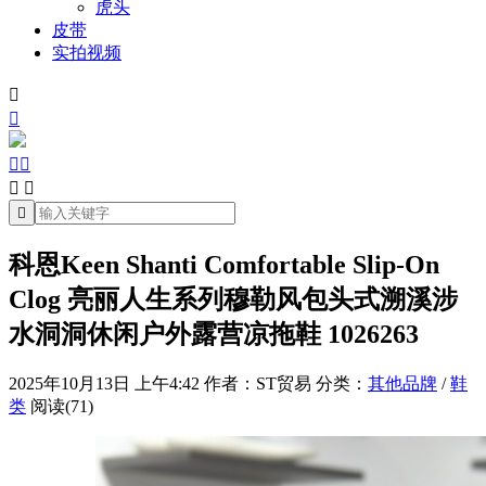
虎头
皮带
实拍视频







科恩Keen Shanti Comfortable Slip-On
Clog 亮丽人生系列穆勒风包头式溯溪涉
水洞洞休闲户外露营凉拖鞋 1026263
2025年10月13日 上午4:42
作者：ST贸易
分类：
其他品牌
/
鞋
类
阅读(71)